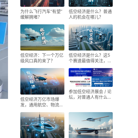
低空经济是什么？普通
为什么飞行汽车“有望”
人的机会在哪儿？
缓解拥堵？
低空经济：下一个万亿
低空经济是什么？这5
级风口真的来了？
个赛道最值得关注，普
通人如何入局？
参加低空经济展会 / 论
坛，对普通人有什么帮
低空经济万亿市场爆
助？
发，通用航空、物流、
旅游、飞行汽车
（eVTOL），谁先赚到
钱？