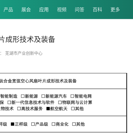
产品
展会
应用
视频
问答
百科
更多
片成形技术及装备
： 芜湖市产业创新中心