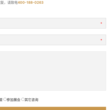
回复，请致电
400-188-0263
*
*
盟
参加展会
其它咨询