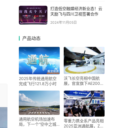
打造低空融媒经济新业态！云
天励飞与四川卫视签署合作
2024年11月05日
产品动态
沃飞长空亮相中国航
2025年传统通用航空
展，官宣旗下AE200批
完成飞行121.8万小时
产构型
通用航空机场加速布
零重力携全系产品亮相
局，下一个“空中之城”
2025亚洲通航展，ZG-