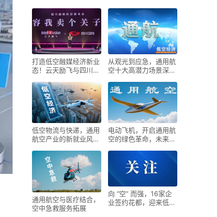
在哪里？
T6全球首发！
打造低空融媒经济新业
从观光到应急，通用航
态！云天励飞与四川卫
空十大高潜力场景深度
视签署合作
拆解
低空物流与快递，通用
电动飞机，开启通用航
航空产业的新就业风口
空的绿色革命，未来已
来了
来！
向 “空” 而强，16家企
通用航空与医疗结合，
业签约花都，迎来低空
空中急救服务拓展
经济新机遇！