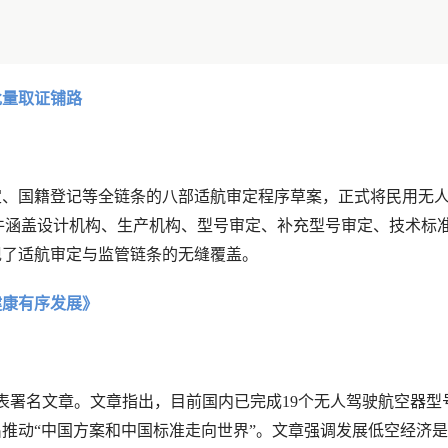
批量取证铺路
定、国籍登记等全链条的八部适航审定程序草案，正式将民用无
件涵盖设计机构、生产机构、型号审定、补充型号审定、技术标
现了适航审定与监管链条的无缝覆盖。
健康有序发展》
发表署名文章。文章指出，目前国内已完成19个无人驾驶航空器型
出推动“中国方案和中国标准走向世界”。文章强调发展低空经济