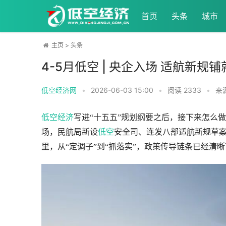
首页
头条
城市
主页
>
头条
4-5月低空 | 央企入场 适航新规
低空经济网
•
2026-06-03 15:00
•
阅读
2333
•
来
低空经济
写进“十五五”规划纲要之后，接下来怎么做
场，民航局新设
低空
安全司、连发八部适航新规草
里，从“定调子”到“抓落实”，政策传导链条已经清