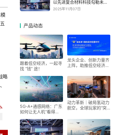
以先进复合材料科技勾勒未来
出行新图景
2025年11月07日
规模
来五
产品动态
龙头企业、创新力量齐
跟着低空经济，一起寻
上阵，助推低空经济进
找 “钱” 途！
入“钛”时代！第六届中
国钛谷国际钛产业博览
战略
会将于下月在宝鸡举
队、
动力革新｜破局氢动力
5G-A+通感网络：广东
航空，全球玩家的“突
如何让无人机“看得
围之路”
见、管得住”