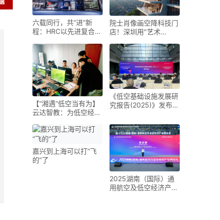
六载同行，共“进”新
院士肖像画空降科技门
程：HRC以先进复合材
店！深圳用"艺术
料科技勾勒未来出行新
+AI"重新定义低空经济
图景
《低空基础设施发展研
【“湘遇”低空当有为】
究报告(2025)》发布
云达智教：为低空经济
未来五年是低空基础设
装上“人才引擎”
施建设的战略机遇期
嘉兴到上海可以打“飞
的”了
2025湖南（国际）通
用航空及低空经济产业
博览会在长沙开幕