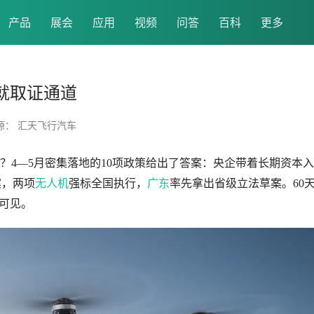
产品
展会
应用
视频
问答
百科
更多
铺就取证通道
源： 汇天飞行汽车
？4—5月密集落地的10项政策给出了答案：央企带着长期资本入
案，两项
无人机
强标全国执行，
广东
率先拿出省级立法草案。60
晰可见。