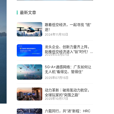
最新文章
跟着低空经济，一起寻找 “钱”
途！
2024年11月10日
龙头企业、创新力量齐上阵，
助推低空经济进入“钛”时代！
2025年03月07日
第六届中国钛谷国际钛产业博
览会将于下月在宝鸡举
5G-A+通感网络：广东如何让
无人机“看得见、管得住”
2025年07月15日
动力革新｜破局氢动力航空，
全球玩家的“突围之路”
2025年10月17日
六载同行，共“进”新程：HRC