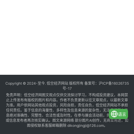
Copyright © 2024-至今. 低空经济网站 版权所有 备案号：
沪ICP备16026735
号-17
免责声明：低空经济网图文观点仅供交流探讨学习，不构成投资建议，本网禁
止上传发布有版权的图片和内容。作者不负责更新以往文章观点，以最新文章
为准。用户依网站其他观点投资，风险自担，责任自负，低空经济网站不承担
任何责任。鉴于信息的海量性、多样性及信息来源的复杂性，无法保证所有信
语言
息绝对准确性、完整性、合法性或及时性。在参与展会活动前，务必与组织方
或信息发布者再次核实确认。图文来源网络 部分图片AI创作，无商业用途，如
图侵权联系客服邮箱删除 dikongjingji@126.com。