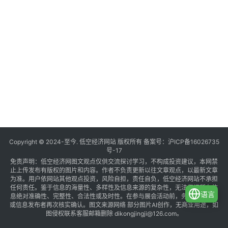
Copyright © 2024-至今. 低空经济网站 版权所有 备案号：
沪ICP备16026735
号-17
免责声明：低空经济网图文观点仅供交流探讨学习，不构成投资建议，本网禁
止上传发布有版权的图片和内容。作者不负责更新以往文章观点，以最新文章
为准。用户依网站其他观点投资，风险自担，责任自负，低空经济网站不承担
任何责任。鉴于信息的海量性、多样性及信息来源的复杂性，无法保证所有信
语言
息绝对准确性、完整性、合法性或及时性。在参与展会活动前，务必与组织方
或信息发布者再次核实确认。图文来源网络 部分图片AI创作，无商业用途，如
图侵权联系客服邮箱删除 dikongjingji@126.com。