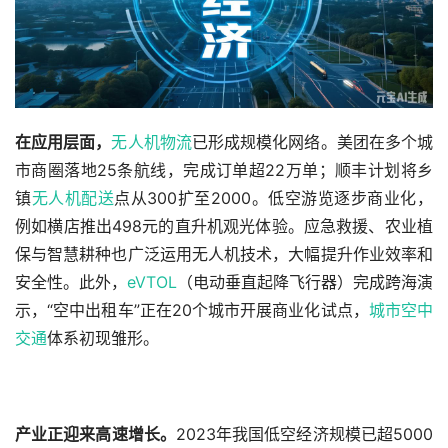
在应用层面，
无人机物流
已形成规模化网络。美团在多个城
市商圈落地25条航线，完成订单超22万单；顺丰计划将乡
镇
无人机配送
点从300扩至2000。低空游览逐步商业化，
例如横店推出498元的直升机观光体验。应急救援、农业植
保与智慧耕种也广泛运用无人机技术，大幅提升作业效率和
安全性。此外，
eVTOL
（电动垂直起降飞行器）完成跨海演
示，“空中出租车”正在20个城市开展商业化试点，
城市空中
交通
体系初现雏形。
产业正迎来高速增长。
2023年我国低空经济规模已超5000