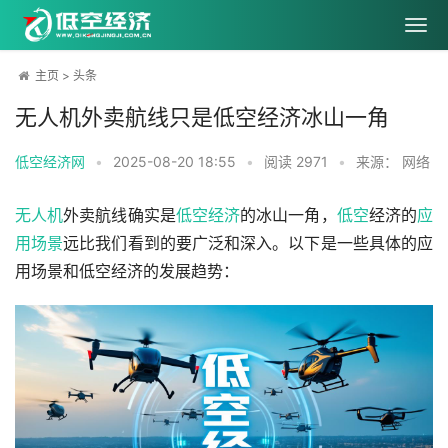
主页
>
头条
无人机外卖航线只是低空经济冰山一角
低空经济网
•
2025-08-20 18:55
•
阅读
2971
•
来源： 网络
无人机
外卖航线确实是
低空经济
的冰山一角，
低空
经济的
应
用场景
远比我们看到的要广泛和深入。以下是一些具体的应
用场景和低空经济的发展趋势：