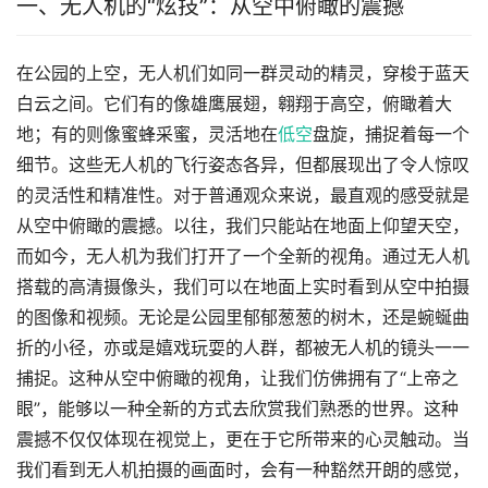
一、无人机的“炫技”：从空中俯瞰的震撼
在公园的上空，无人机们如同一群灵动的精灵，穿梭于蓝天
白云之间。它们有的像雄鹰展翅，翱翔于高空，俯瞰着大
地；有的则像蜜蜂采蜜，灵活地在
低空
盘旋，捕捉着每一个
细节。这些无人机的飞行姿态各异，但都展现出了令人惊叹
的灵活性和精准性。对于普通观众来说，最直观的感受就是
从空中俯瞰的震撼。以往，我们只能站在地面上仰望天空，
而如今，无人机为我们打开了一个全新的视角。通过无人机
搭载的高清摄像头，我们可以在地面上实时看到从空中拍摄
的图像和视频。无论是公园里郁郁葱葱的树木，还是蜿蜒曲
折的小径，亦或是嬉戏玩耍的人群，都被无人机的镜头一一
捕捉。这种从空中俯瞰的视角，让我们仿佛拥有了“上帝之
眼”，能够以一种全新的方式去欣赏我们熟悉的世界。这种
震撼不仅仅体现在视觉上，更在于它所带来的心灵触动。当
我们看到无人机拍摄的画面时，会有一种豁然开朗的感觉，