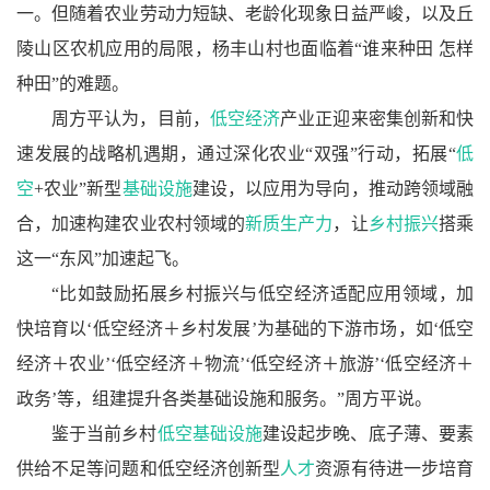
一。但随着农业劳动力短缺、老龄化现象日益严峻，以及丘
陵山区农机应用的局限，杨丰山村也面临着“谁来种田 怎样
种田”的难题。
周方平认为，目前，
低空经济
产业正迎来密集创新和快
速发展的战略机遇期，通过深化农业“双强”行动，拓展“
低
空
+农业”新型
基础设施
建设，以应用为导向，推动跨领域融
合，加速构建农业农村领域的
新质生产力
，让
乡村振兴
搭乘
这一“东风”加速起飞。
“比如鼓励拓展乡村振兴与低空经济适配应用领域，加
快培育以‘低空经济＋乡村发展’为基础的下游市场，如‘低空
经济＋农业’‘低空经济＋物流’‘低空经济＋旅游’‘低空经济＋
政务’等，组建提升各类基础设施和服务。”周方平说。
鉴于当前乡村
低空基础设施
建设起步晚、底子薄、要素
供给不足等问题和低空经济创新型
人才
资源有待进一步培育