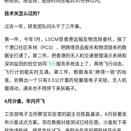
研物资。按设想，配送时间压缩到30分钟以内。
技术关怎么过的？
过去一年，研发团队闷头干了三件事。
第一件，今年1月，LSCM受香港运输及物流局委托，搞了
个港口社区系统（PCS），把跨境货品报关和物流链条的数
据全打通了。第二件，把香港的无人机交通管理演示系统和
深圳盐田的低空协同
飞行
服务系统连上了，两地飞行动态、
飞行计划能实时互通。第三件，根据海关“跨境一锁”的标
准，折腾出一个只有0.5公斤重的轻量版电子关锁，无人机
载得动，通关也不用停下来拆箱子。
6月沙盒，年内开飞
工信部电子五所赛宝实验室的副主任陈磊鑫说，6月就要发
布沙盒试点方案。现在数据对接测试已经在跑，沙盒批下来
就申请航线，搞常态化试飞，争取今年底前把航线开出来。