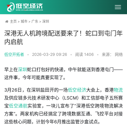
主页
>
城市
>
广东
>
深圳
深港无人机跨境配送要来了！蛇口到屯门年
内启航
低空开拓者
•
2026-03-29 09:26
•
阅读
1406
•
来源： 网络
早上在
深圳
蛇口打包好的快递，中午就能送到香港屯门——
这件事，今年可能真要实现了。
3月26日，在深圳盐田开的一场
低空经济
大会上，香港
物流
及供应链多元技术研发中心（LSCM）和工信部电子五所赛
宝
低空
通航
实验室，一块儿宣布了“深港低空跨境物流解决
方案”。两家机构已经搞定了跨境数据互通、飞控平台对接
这些核心问题，计划今年6月推出监管沙盒试点。