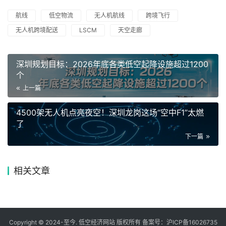
航线
低空物流
无人机航线
跨境飞行
无人机跨境配送
LSCM
天空走廊
深圳规划目标：2026年底各类低空起降设施超过1200
个
上一篇
4500架无人机点亮夜空！深圳龙岗这场“空中F1”太燃
了
下一篇
相关文章
Copyright © 2024-至今. 低空经济网站 版权所有 备案号：
沪ICP备16026735