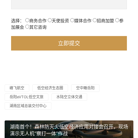
选择：
商务合作
天使投资
媒体合作
招商加盟
参
加展会
其它咨询
峰飞航空
低空经济生态圈
空中瞰岳阳
岳阳eVTOL低空文旅
水陆空立体交通
湖南区域总装交付中心
湖南首个！森林防灭火低空经济应用对接会召开，现场
演示无人机“察打一体”作战