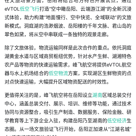
在文旅场景方面，岳阳将结合地方特色开展试点，通过
eVTOL
低空飞行
打造“空中瞰岳阳、云端游江湖”的全新沉浸
式体验，助力构建“地面慢行、空中快览、全域联动”的文旅
新模式。洞庭湖的浩渺烟波、岳阳楼的千年文脉、君山岛的
翠色如黛，将从空中串联成一条独特的观景走廊。
除了文旅体验，物流运输同样是此次合作的重点。依托洞庭
湖黄金水道与区域商贸枢纽优势，针对水产生鲜、湖湘特色
农产品等物资的快速运输需求，峰飞航空将提供eVTOL航空
器与水上机场结合的
低空物流
方案，实现湖区生鲜物资的点
对点快速运输，大幅提升区域物资配送的时效性。
更值得关注的是，峰飞航空将在岳阳设立
湖南
区域总装交付
中心，涵盖总装交付、展示、培训、维修等功能，通过技术
协同与资源整合，吸引生产制造、数据服务、保险金融、研
学教育等上下游企业入驻，构建岳阳乃至湖南的
低空经济
生
态圈。从一场文旅验证飞行开始，岳阳正加速从“江湖名城”