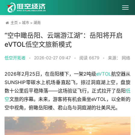
主页
>
城市
>
湖南
“空中瞰岳阳、云端游江湖”：岳阳将开启
eVTOL低空文旅新模式
低空开拓者
•
2026-02-27 09:47
•
阅读
6679
•
来源： 网络
2026年2月25日，在岳阳楼下，一架2吨级
eVTOL
航空器从
SUNSHIP零碳水上机场垂直起飞，掠过洞庭湖上空，盘旋
数十公里后平稳降落——这场验证飞行，正式拉开了岳阳
低
空
文旅的序幕。未来，游客将有机会乘坐eVTOL，以全新的
空中视角，俯瞰岳阳楼、君山岛与洞庭湖的壮美风光。