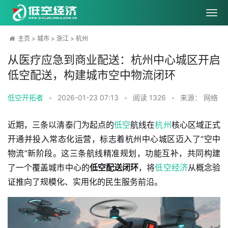
主页
>
城市
>
浙江
>
杭州
从医疗应急到商业配送：杭州中心城区开启
低空配送，构建城市空中物流闭环
低空开拓者
•
2026-01-23 07:13
•
阅读
1326
•
来源： 网络
近期，三条以清泰门为起点的
低空
航线在
杭州
核心区域正式
开通并投入常态化运营，标志着杭州中心城区迈入了“空中
物流”新阶段。这三条航线精准规划，功能互补，共同构建
了一个覆盖城市中心的
低空配送闭环
，将
低空经济
从概念验
证推向了规模化、实用化的民生服务前沿。