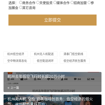
选择：
商务合作
天使投资
媒体合作
招商加盟
参
加展会
其它咨询
杭州低空经济
杭州无人机配送
清泰门低空航线
空中物流常态化
低空配送闭环
低空经济民生服务
杭州去年低空飞行时长超20万小时
上一篇
杭州无人机“空投”奶茶咖啡创首秀：低空经济的烟火
气，从一杯热拿铁开始