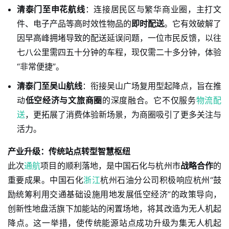
清泰门至申花航线
：连接居民区与繁华商业圈，主打文
件、电子产品等高时效性物品的
即时配送
。它有效破解了
因早高峰拥堵导致的配送延误问题，一位市民反馈，以往
七八公里需四五十分钟的车程，现仅需二十多分钟，体验
“非常便捷”。
清泰门至吴山航线
：衔接吴山广场复用型起降点，旨在推
动
低空经济与文旅商圈
的深度融合。它不仅服务
物流配
送
，更拓展了消费体验新场景，为商圈吸引了更多关注与
活力。
产业升级：传统站点转型智慧枢纽
此次
通航
项目的顺利落地，是中国石化与杭州市
战略合作
的
重要成果。中国石化
浙江
杭州石油分公司积极响应杭州“鼓
励统筹利用交通基础设施用地发展低空经济”的政策导向，
创新性地盘活旗下加能站的闲置场地，将其改造为无人机起
降点。这一举措，使传统能源站点成功升级为集无人机起