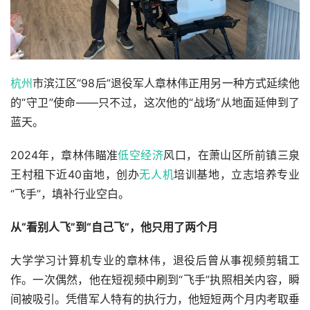
杭州
市滨江区“98后”退役军人章林伟正用另一种方式延续他
的“守卫”使命——只不过，这次他的“战场”从地面延伸到了
蓝天。
2024年，章林伟瞄准
低空经济
风口，在萧山区所前镇三泉
王村租下近40亩地，创办
无人机
培训基地，立志培养专业
“飞手”，填补行业空白。
从“看别人飞”到“自己飞”，他只用了两个月
大学学习计算机专业的章林伟，退役后曾从事视频剪辑工
作。一次偶然，他在短视频中刷到“飞手”执照相关内容，瞬
间被吸引。凭借军人特有的执行力，他短短两个月内考取垂