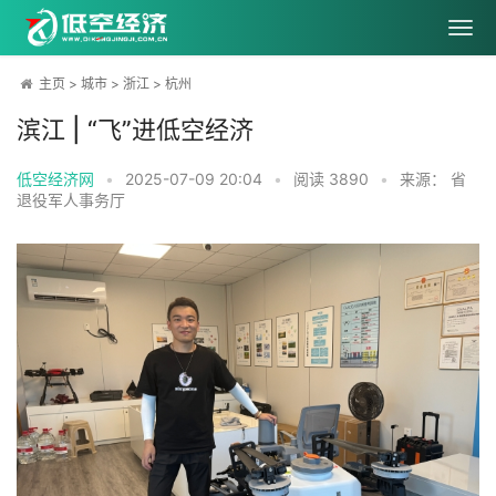
主页
>
城市
>
浙江
>
杭州
滨江 | “飞”进低空经济
低空经济网
•
2025-07-09 20:04
•
阅读
3890
•
来源： 省
退役军人事务厅