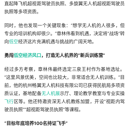
直起降飞机超视距驾驶员执照、多旋翼无人机超视距驾驶员
执照等多项资质。
同时，他也发现一个关键现象：“想学无人机的人很多，但
专业的培训机构却很少。”章林伟看到机遇，决定将“战场”转
向
低空
经济这片充满机遇与挑战的广阔天地。
勇闯
低空经济风口
，打造无人机界的“新兵训练营”
经过多方考察，章林伟最终选定三泉王村作为基地选址。
“这里风景优美，空间也比较大，非常适合无人机训练。”目
前，他的杭州畅翼无人机科技有限公司已获得民航局多项资
质认证，基地配备
无人机展
示厅、理论教学教室与专业实操
飞行
区等。他还特邀资深无人机教练加盟，开设“视距内驾
驶员执照”“超视距驾驶员执照”等课程。
“目标年底培养100名持证飞手”