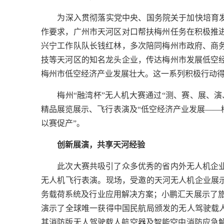
　　为深入贯彻落实党中央、国务院关于加快培育
作要求，广州市天河区对口帮扶梅州任务在积极推
兴宁工作队队长钱红林，多次陪同梅州市政府、商
技等天河区的知名龙头企业，传达梅州市发展低空
梅州市低空经济产业发展壮大。这一系列积极行动
　　梅州“融湾杯”无人机大赛通过“测、赛、展、
精品展览展示、飞行表演及“低空经济产业发展——
以赛促产”。
创新展演，共享天河经验
　　此次大赛共吸引了众多优秀的省内外无人机企
无人机飞行表演。现场，受邀的天河无人机企业展示
务载荷系统及行业应用解决方案；小鹏汇天展示了旅
演示了全球唯一获得中国民航局颁发的无人驾驶载人电
其消防版无人驾驶载人航空器及智能空中消防应急解决