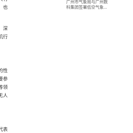
广州市气象局与广州数
科集团签署低空气象战
，也
略合作协议并共建创新
实验站
、深
机行
的性
要参
等领
无人
代表