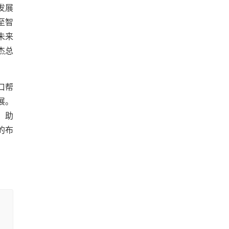
发展
至智
未来
杰总
口帮
展。
，助
的布