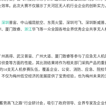
业效率。此次大赛不仅展示了天河区无人机行业企业的创新实力
。
、
深圳
普宙、中山福昆航空、东莞火萤、深圳可飞、深圳斯威普
尔、厦门致睿、
浙江
华飞等一众全国各地业界优秀企业共享无人
广州高得、武汉普宙、广州大道、厦门致睿等参与了应急无人机
和侦查等方面的性能，其比测结果将作为相关部门采购产品的重
的14支无人机参赛队伍，覆盖企业、公安、消防、应急、院校
，不仅为梅州低空经济的发展提供了宝贵经验，也为梅州未来的
蓄势高飞之路”行业研讨会，吸引了政府领导、业界专家及企业