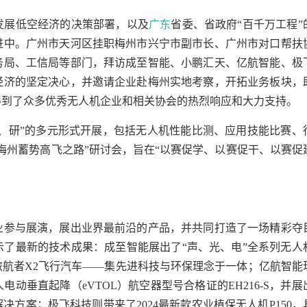
发展低空经济的决策部署，以及
广东
省委、省政府“百千万工程”
进中。广州市天河区挂职梅州市兴宁市副市长、广州市对口帮扶
务局、工信局等部门，拜访成至智能、小鹏汇天、亿航智能、极
经济的坚定决心，并邀请企业赴梅州实地考察，开拓业务板块，
得到了众多优秀无人机企业和相关协会的热烈响应和大力支持。
演、研”的多元形式开展，包括无人机性能比测、应用技能比赛、
梅州蓄势高飞之路”研讨会，旨在“以赛促学、以赛促干、以赛促
业参与展演，展出业界最前沿的产品，并共同打造了一场精彩夺
了最新的技术成果：成至智能展出了“声、光、电”全系列无人
航者X2飞行汽车——集先进科技与环保理念于一体；亿航智能
动垂直起降（eVTOL）航空器型号合格证的EH216-S，并展
方案；极飞科技则带来了2024最新款农业植保无人机P150，