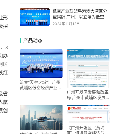
低空产业联盟粤港澳大湾区分
盟揭牌 广州：以立法为低空经
业形
济保驾护航
2024年11月12日
极探
。
产品动态
、8
和办
河区
钱红
筑梦“天空之城”！广州
黄埔区低空经济产业联
广州开发区发展和改革
合会揭牌
及省
局 广州市黄埔区发展
人航
和改革局关于印发广州
开发区（黄埔区）促进
展创
低空经济与航空航天高
《广州开发区（黄埔
区）促进低空经济与航