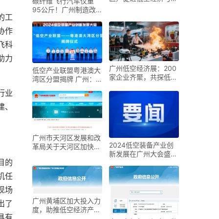
碳纤维飞行汽车仅重
空航天高质量发展的若
95公斤！广州制造改
干措施》政策解读
的工
写低空出行规则
协作
飞科
助力
广州低空经济展：200
低空产业联盟粤港澳大
家企业齐聚，共探低空
湾区分盟揭牌 广州：
经济新方向
以立法为低空经济保驾
行业
护航
建、
广州市天河区发展和改
2024低空装备产业创
革局关于天河区加快发
新发展在广州大会盛大
展低空经济专题研究的
召开
目的
招标公告
机任
现场
广州黄埔区加大投入力
出了
度，助推低空经济产业
具有
腾飞