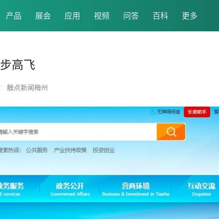
产品
展会
应用
视频
问答
百科
更多
起步高飞
： 触点新闻梅州