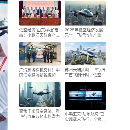
2025年低空经济发展
低空经济“山东样板”启
元年，飞行汽车产业化
航：小鹏汇天联合产业
加速
链伙伴 共拓"飞行汽车
+文旅"新生态
苏州云端狂飙：飞行汽
广汽高域样机交付！中
车首飞倒计时，低空经
国低空经济新锐崛起
济驶入 “快车道”
聚焦千米低空经济，看
小鹏汇天“陆地航母”已
飞行汽车万亿市场潜力
实现载人飞行，全倾转
旋翼飞行汽车构型公布