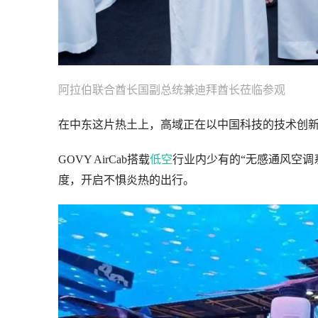
阿拉伯联合酋长国副总统兼迪拜酋长莅临参观
在中东这片热土上，高域正在以中国科技的技术创
GOVY AirCab搭载
低空
行业内少有的“无感通风空调
度，开启不惧炎热的出行。