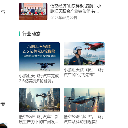
低空经济“山东样板”启航：小
鹏汇天联合产业链伙伴 共
，与
拓"飞行汽车+文旅"新生态
2025年06月22日
行业动态
小鹏汇天试飞员：飞行
汽车的“试飞先锋”
小鹏汇天飞行汽车完成
2.5亿美元B轮融资，助
力低空经济发展
业专
低空经济飞行汽车：新
低空经济 “起飞”，飞行
质生产力下的广阔发展
汽车从科幻到现实！
前景与多元影响