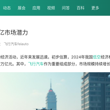
动态
展会
应用
视频
问答
百科
更多
亿市场潜力
 飞行汽车feiauto
载运与作业装备技术为主要手段的经济活动，近年来发展迅速。‌初步估算，2024年我国
低空
经济
026年将突破万亿元。其中，
飞行汽车
作为重要组成部分，市场规模持续增