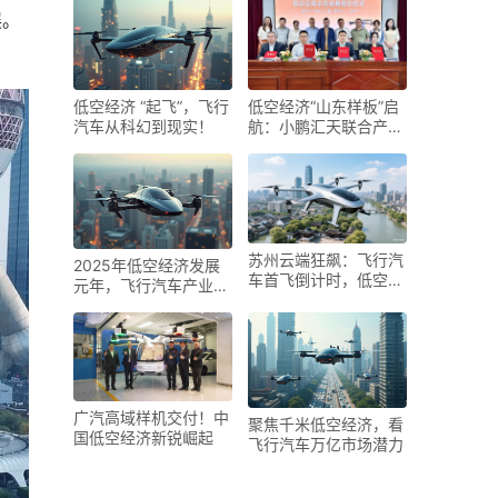
展。
低空经济 “起飞”，飞行
低空经济“山东样板”启
汽车从科幻到现实！
航：小鹏汇天联合产业
链伙伴 共拓"飞行汽车
+文旅"新生态
苏州云端狂飙：飞行汽
2025年低空经济发展
车首飞倒计时，低空经
元年，飞行汽车产业化
济驶入 “快车道”
加速
广汽高域样机交付！中
聚焦千米低空经济，看
国低空经济新锐崛起
飞行汽车万亿市场潜力