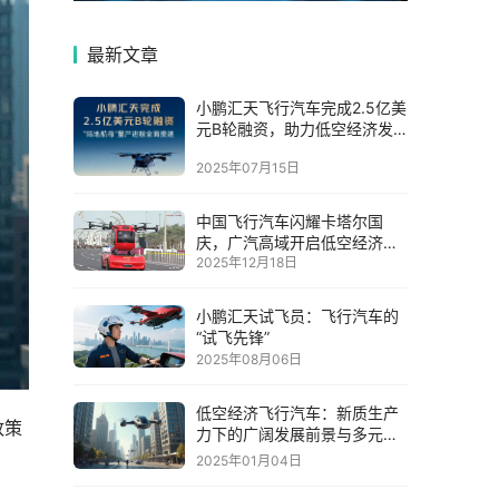
最新文章
小鹏汇天飞行汽车完成2.5亿美
元B轮融资，助力低空经济发
展
2025年07月15日
中国飞行汽车闪耀卡塔尔国
庆，广汽高域开启低空经济全
2025年12月18日
球布局新篇章
小鹏汇天试飞员：飞行汽车的
“试飞先锋”
2025年08月06日
低空经济飞行汽车：新质生产
政策
力下的广阔发展前景与多元影
响
2025年01月04日