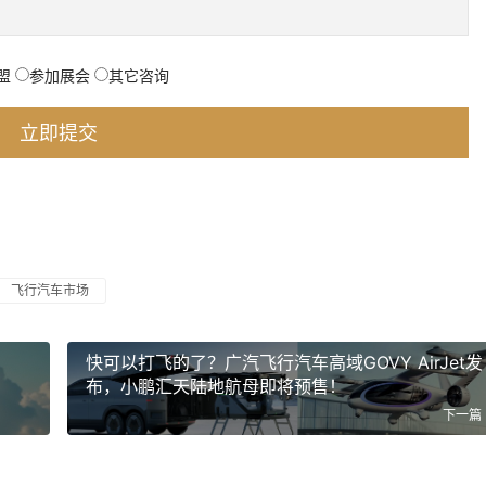
盟
参加展会
其它咨询
飞行汽车市场
快可以打飞的了？广汽飞行汽车高域GOVY AirJet发
布，小鹏汇天陆地航母即将预售！
下一篇