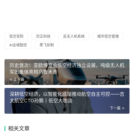
低空安防
历正科技
反无人机系统
城市低空管理
AI全域智控
黑飞反制
历史首次！亚欧博览会低空经济独立设展，吨级无人机
军团集体亮相乌鲁木齐
上一篇
深耕低空经济，以智能化底座推动航空自主可控——吉
太航空CTO孙鹏丨低空大咖谈
下一篇
相关文章