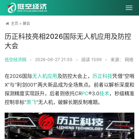
主页
>
展会
历正科技亮相2026国际无人机应用及防控
大会
低空经济网
•
2026-06-27 21:55
•
阅读
1599
•
来源： 网络
在2026国际
无人机
应用
及防控大会上，
历正科技
凭借“空哨
X”与“利剑001”两大新品成为全场焦点。前者以解析深度和
探测精度实现跃升，后者则依托CR
PC
®3.0
技术
，秒级精准
控制非标“
黑飞
”无人机，破解长期反制难题。