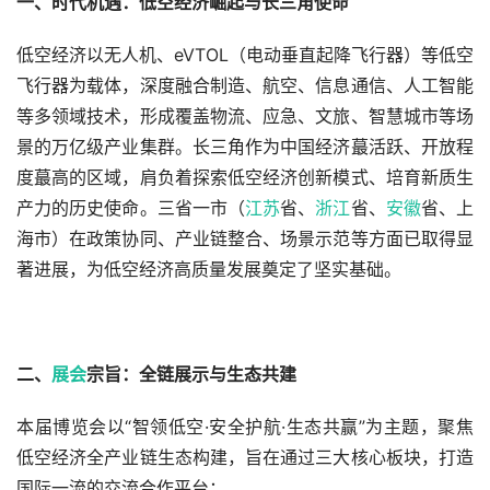
一、时代机遇：低空经济崛起与长三角使命
低空经济以无人机、eVTOL（电动垂直起降飞行器）等低空
飞行器为载体，深度融合制造、航空、信息通信、人工智能
等多领域技术，形成覆盖物流、应急、文旅、智慧城市等场
景的万亿级产业集群。长三角作为中国经济蕞活跃、开放程
度蕞高的区域，肩负着探索低空经济创新模式、培育新质生
产力的历史使命。三省一市（
江苏
省、
浙江
省、
安徽
省、上
海市）在政策协同、产业链整合、场景示范等方面已取得显
著进展，为低空经济高质量发展奠定了坚实基础。
二、
展会
宗旨：全链展示与生态共建
本届博览会以“智领低空·安全护航·生态共赢”为主题，聚焦
低空经济全产业链生态构建，旨在通过三大核心板块，打造
国际一流的交流合作平台：