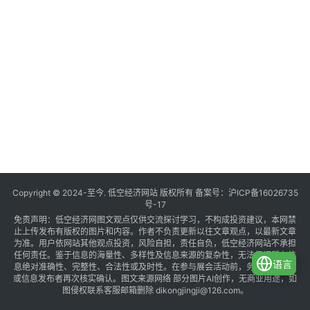
Copyright © 2024-至今. 低空经济网站 版权所有 备案号：
沪ICP备16026735
号-17
免责声明：低空经济网图文观点仅供交流探讨学习，不构成投资建议，本网禁
止上传发布有版权的图片和内容。作者不负责更新以往文章观点，以最新文章
为准。用户依网站其他观点投资，风险自担，责任自负，低空经济网站不承担
任何责任。鉴于信息的海量性、多样性及信息来源的复杂性，无法保证所有信
语言
息绝对准确性、完整性、合法性或及时性。在参与展会活动前，务必与组织方
或信息发布者再次核实确认。图文来源网络 部分图片AI创作，无商业用途，如
图侵权联系客服邮箱删除 dikongjingji@126.com。