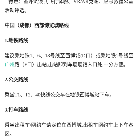
   特色：室外沉浸式飞行体验、VR/AR竞速、应急救援公益
活动评选。  
中国（成都）西部博览城路线
1.地铁路线  
建议乘地铁1、6、18号线至西博城(D口）或乘地铁1号线至
广州
路（F口）出站,出站即到车展展馆入口处,十分方便。 
2.公交路线  
乘坐T1、T2、40快线公交车在地铁西博城站下车。 
3.打车路线  
乘坐出租车/网约车请定位在西博城,出租车网约车上下车客
区。 