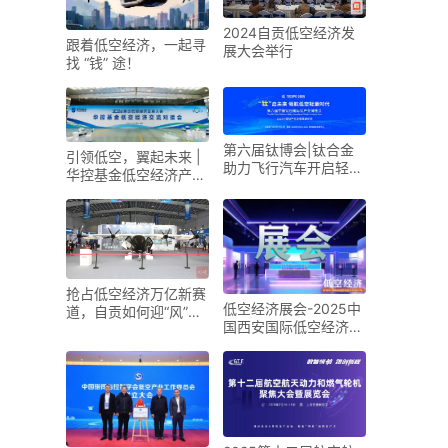
2024自贡低空经济发
跟着低空经济，一起寻
展大会举行
找 “钱” 途！
第六届钛博会|钛合金
引领低空，翼起未来 |
助力飞行汽车开启轻量
华控基金低空经济产业
化新时代
生态交流大会召开
抢占低空经济万亿新赛
低空经济展会-2025中
道，自贡如何迎“风”而
国西安国际低空经济展
上？
览会