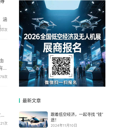
博
。涵
期举
30次
由
有多
279次
最新文章
跟着低空经济，一起寻找 “钱”
空经
途！
121次
2024年11月10日