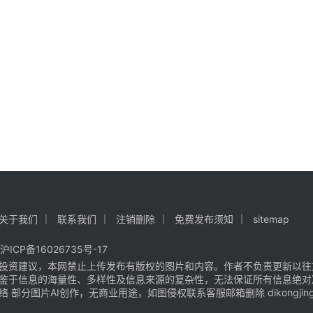
关于我们
联系我们
注销删除
免费发布须知
sitemap
沪ICP备16026735号-17
投资建议，本网禁止上传发布有版权的图片和内容。作者不负责更新以往
鉴于信息的海量性、多样性及信息来源的复杂性，无法保证所有信息绝对
片AI创作，无商业用途，如图侵权联系客服邮箱删除 dikongjingji@