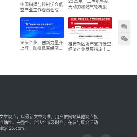
2025第十二届航空航
中国指挥与控制学会低
天动力和燃气轮机聚焦
空产业工作委员会成立
大会暨展览会
大会在京召开
龙头企业、创新力量齐
雄安新区发布支持低空
上阵，助推低空经济进
经济产业发展措施十二
入“钛”时代！第六届中
条
国钛谷国际钛产业博览
会将于下月在宝鸡举
文章观点，以最新文章为准。用户依网站其他观点投
准确性、完整性、合法性或及时性。在参与展会活动
126.com。