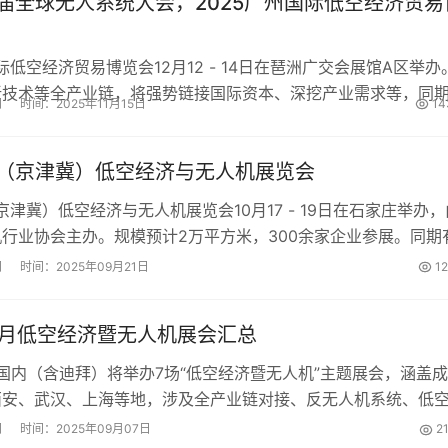
八届全球无人系统大会，2025广州国际低空经济贸易
国际低空经济贸易博览会12月12 - 14日在琶洲广交会展馆A区举办
新技术等全产业链，将强势链接国际资本、深挖产业需求等，同
网
时间：2025年11月15日
14
范围广，包括整机制造、无人系统等多领域 。...
国（京津冀）低空经济与无人机展览会
（京津冀）低空经济与无人机展览会10月17 - 19日在石家庄举办，
行业协会主办。规模预计2万平方米，300余家企业参展。同期
将为区域产业合作与技术发展提供交流平台。...
网
时间：2025年09月21日
1
10月低空经济暨无人机展会汇总
0月国内（含迪拜）将举办7场“低空经济暨无人机”主题展会，涵盖成
西安、武汉、上海等地，涉及全产业链对接、反无人机系统、低
，规模从2万㎡到8万㎡不等。...
网
时间：2025年09月07日
2