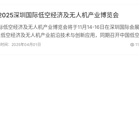
2025深圳国际低空经济及无人机产业博览会
国际低空经济及无人机产业博览会将于11月14-16日在深圳国际会
焦低空经济及无人机产业前沿技术与创新应用，同期召开中国低
坛等活动，目前招商正在进行中。...
时间：2025年04月01日
1
共
1
页
4
条