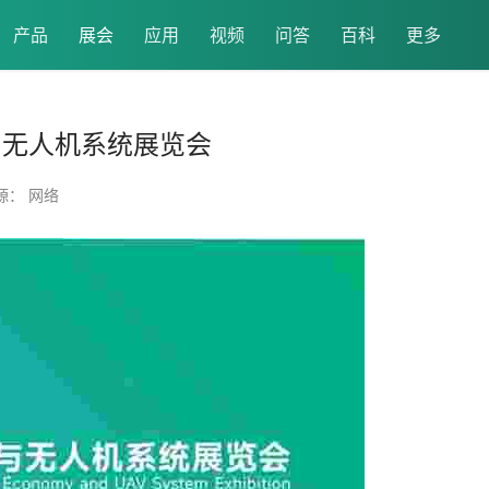
产品
展会
应用
视频
问答
百科
更多
济与无人机系统展览会
源： 网络