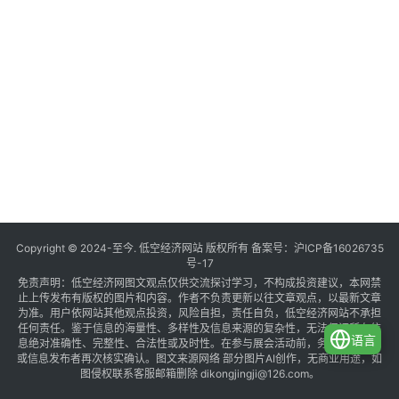
Copyright © 2024-至今. 低空经济网站 版权所有 备案号：
沪ICP备16026735
号-17
免责声明：低空经济网图文观点仅供交流探讨学习，不构成投资建议，本网禁
止上传发布有版权的图片和内容。作者不负责更新以往文章观点，以最新文章
为准。用户依网站其他观点投资，风险自担，责任自负，低空经济网站不承担
任何责任。鉴于信息的海量性、多样性及信息来源的复杂性，无法保证所有信
语言
息绝对准确性、完整性、合法性或及时性。在参与展会活动前，务必与组织方
或信息发布者再次核实确认。图文来源网络 部分图片AI创作，无商业用途，如
图侵权联系客服邮箱删除 dikongjingji@126.com。