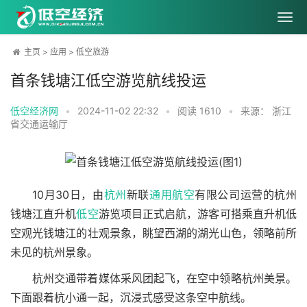
主页
>
应用
>
低空旅游
首条钱塘江低空游览航线投运
低空经济网
•
2024-11-02 22:32
•
阅读
1610
•
来源： 浙江
省交通运输厅
10月30日，由
杭州
新联
通用航空
有限公司运营的杭州
钱塘江直升机
低空
游览项目正式启航，游客可搭乘直升机低
空观光钱塘江的壮观景象，眺望西湖的湖光山色，领略前所
未见的杭州景象。
杭州交通带着媒体采风团起飞，在空中领略杭州美景。
下面跟着杭小通一起，沉浸式感受这条空中航线。