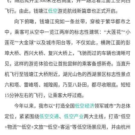
飞，随后爬升至300米左右高度，并一路沿着江面上空向西
飞行。由此，钱塘江
低空
游览航线新篇章也正式开启。
向下俯瞰，钱塘江宛如一条丝带，穿梭于繁华都市之
中，乘客可从空中一览江两岸的标志性建筑：“大莲花”“小
莲花”“大金球”以及城市阳台等，不仅如此，横跨江面的彭
埠大桥、西兴大桥、复兴大桥上，飞驰而过的车辆也清晰可
见，这样的游览体验也让首批尝鲜的乘客备感新奇。当直升
机飞行至钱塘江大桥附近，湖光山色的西湖景区标志性景点
六和塔、雷峰塔、城隍阁，乃至八卦田，都尽收眼底。短短
15分钟左右的飞行，让乘客大呼过瘾。
今年以来，我市以“打造全国
低空经济
领军城市”为总体
定位，紧紧围绕
低空交通
、
低空产业
两大主线，打造“低空
+物流”“低空+文旅”“低空+客运”等低空场景应用，并由杭州