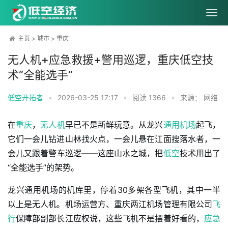
主页
>
城市
>
重庆
无人机+应急救援+警用巡逻，重庆低空技
术“全能选手”
低空开拓者
•
2026-03-25 17:17
•
阅读
1366
•
来源： 网络
在
重庆
，
无人机
早已不是新鲜玩意。从龙兴
通用机场
起飞，
它们一会儿钻进山林找火点，一会儿悬在江面搜落水者，一
会儿又跟着警车巡逻——这座山水之城，把
低空
技术用出了
“全能选手”的架势。
龙兴通用机场的机库里，停着30多架各型飞机，其中一半
以上是无人机。机场运营方、重庆两江机场管理有限公司
飞
行
保障部副部长江应权说，这些飞机不是摆着好看的，
应急