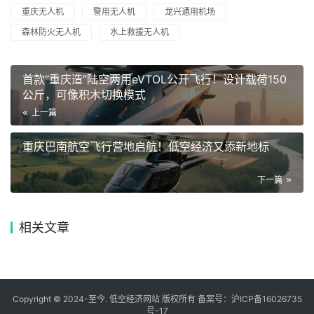
重庆无人机
警用无人机
龙兴通用机场
森林防火无人机
水上救援无人机
首款“重庆造”陆空两用eVTOL公开飞行！设计载荷150
公斤，可像积木切换模式
上一篇
重庆巴南航空飞行营地启航！低空经济又添新地标
下一篇
相关文章
Copyright © 2024-至今. 低空经济网站 版权所有 备案号：
沪ICP备16026735
号-17