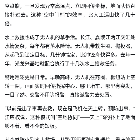
空盘旋，一旦发现异常高温点，立即回传坐标，地面队伍直
接扑过去。这种“空中盯梢”的效率，比人工巡山快了几十
倍。
水上救援也成了无人机的拿手活。长江、嘉陵江两江交汇处
水情复杂，每年都有落水险情。无人机带救生圈、抛投器，
从起飞到锁定目标，几分钟搞定，比冲锋舟快得多。去年一
年，光龙兴基地就配合执行了十几次水上搜救任务。
警用巡逻更是日常。早晚高峰，无人机在商圈、枢纽站上空
转一圈，画面实时回传指挥中心，哪里堵车、哪里有突发，
一目了然。交警不用等报警，直接派警力去处置。
“以前是出了事再去救，现在是飞机在天上转，预防出事。”
江应权说，这种模式叫“空地协同”——天上飞的补上了地面
够不着、看不全的短板。
从森林防火到水上救援，从警用巡逻到应急通信，重庆的无