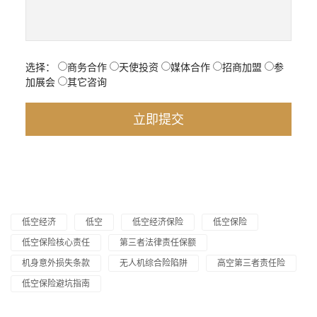
选择：
商务合作
天使投资
媒体合作
招商加盟
参
加展会
其它咨询
低空经济
低空
低空经济保险
低空保险
低空保险核心责任
第三者法律责任保额
机身意外损失条款
无人机综合险陷阱
高空第三者责任险
低空保险避坑指南