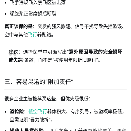
飞手违规飞入禁飞区被击落
螺旋桨正常磨损后断裂
真正该保的是
：突发的强风掀翻、信号干扰导致失控坠毁、
空中与其他
飞行
器剐蹭。
建议：选择保单中明确写出“
意外原因导致的完全损坏
或失踪
”条款，而不是“按使用年限折旧赔付”。
三、容易混淆的“附加责任”
很多企业主被推荐买这些，但优先级很低：
盗抢险
：
低空飞行
器体积大、有序列号，被盗概率极低，
且需证明“暴力破拆”。
操作人员意外险
：飞手本身可用普通意外险覆盖，更便