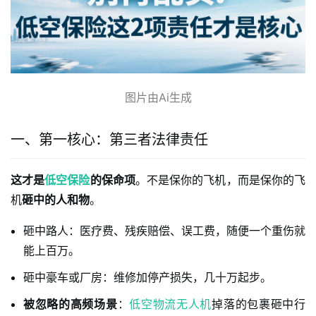
图片由Ai生成
一、第一核心：第三者法律责任
这才是
低空保险
的保命项
。不是保你的飞机，而是保你的飞
机
砸中的人和物
。
砸中路人：医疗费、残疾赔偿、误工费，随便一个重伤就
能上百万。
砸中豪车或厂房：维修加停产损失，几十万起步。
被忽略的高频场景
：
低空物流
无人机
掉落的包裹砸中行