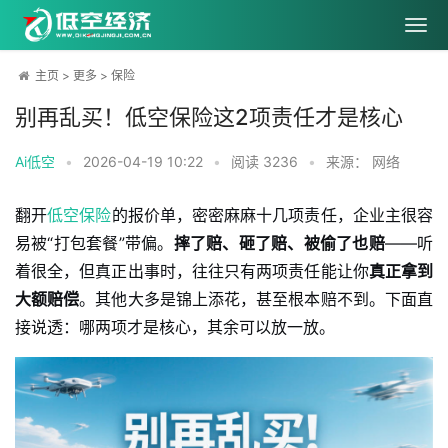
主页
>
更多
>
保险
别再乱买！低空保险这2项责任才是核心
Ai低空
•
2026-04-19 10:22
•
阅读
3236
•
来源： 网络
翻开
低空
保险
的报价单，密密麻麻十几项责任，企业主很容
易被“打包套餐”带偏。
摔了赔、砸了赔、被偷了也赔
——听
着很全，但真正出事时，往往只有两项责任能让你
真正拿到
大额赔偿
。其他大多是锦上添花，甚至根本赔不到。下面直
接说透：哪两项才是核心，其余可以放一放。