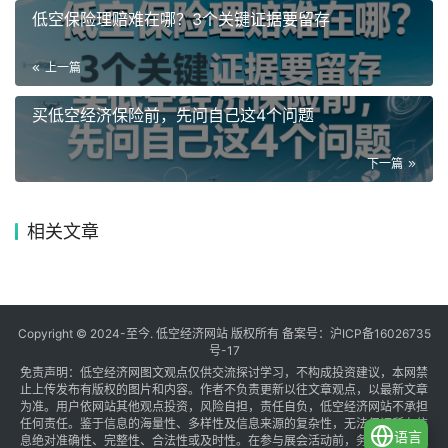
低空保险理赔难在哪？3个关键证据要留存
上一篇
买低空经济保险前，先问自己这4个问题
下一篇
相关文章
Copyright © 2024-至今. 低空经济网站 版权所有 备案号：
沪ICP备16026735
号-17
免责声明：低空经济网图文观点仅供交流探讨学习，不构成投资建议，本网禁
止上传发布有版权的图片和内容。作者不负责更新以往文章观点，以最新文章
为准。用户依网站其他观点投资，风险自担，责任自负，低空经济网站不承担
任何责任。鉴于信息的海量性、多样性及信息来源的复杂性，无法保证所有信
语言
息绝对准确性、完整性、合法性或及时性。在参与展会活动前，务必与组织方