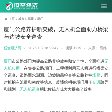
主页
>
城市
>
福建
>
厦门
厦门公路养护新突破，无人机全面助力桥梁
与边坡安全巡查
低空经济网
•
2025-03-18 22:47
•
阅读
1215
•
来源： 网络
厦门
市公路部门为提高公路养护效率和安全性，全面推进
无
人机
应用
。在集美公路部门，工程师利用无人机进行桥梁安
全巡查、道路雨水溯源、边坡隐患检查等公路养护
场景
，同
时抓拍车流量和密度等信息，反馈给相关部门用于
交通
疏导
和规划。
无人机巡查
相比传统方式大大提高了效率。