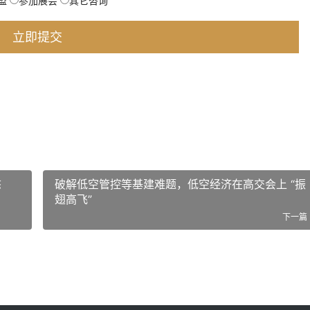
盟
参加展会
其它咨询
态
破解低空管控等基建难题，低空经济在高交会上 “振
翅高飞”
下一篇