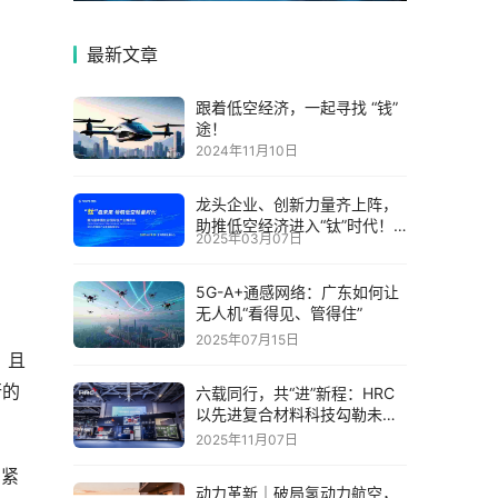
最新文章
跟着低空经济，一起寻找 “钱”
途！
2024年11月10日
龙头企业、创新力量齐上阵，
助推低空经济进入“钛”时代！
2025年03月07日
第六届中国钛谷国际钛产业博
览会将于下月在宝鸡举
5G-A+通感网络：广东如何让
无人机“看得见、管得住”
2025年07月15日
，且
行的
六载同行，共“进”新程：HRC
以先进复合材料科技勾勒未来
出行新图景
2025年11月07日
、紧
动力革新｜破局氢动力航空，