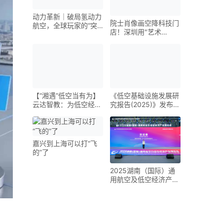
动力革新｜破局氢动力
院士肖像画空降科技门
航空，全球玩家的“突
店！深圳用"艺术
围之路”
+AI"重新定义低空经济
【“湘遇”低空当有为】
《低空基础设施发展研
云达智教：为低空经济
究报告(2025)》发布
装上“人才引擎”
未来五年是低空基础设
施建设的战略机遇期
嘉兴到上海可以打“飞
的”了
2025湖南（国际）通
用航空及低空经济产业
博览会在长沙开幕