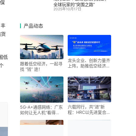
了保
全球玩家的“突围之路”
2025年10月17日
；丰
产品动态
输货
国低
龙头企业、创新力量齐
跟着低空经济，一起寻
个
上阵，助推低空经济进
找 “钱” 途！
入“钛”时代！第六届中
国钛谷国际钛产业博览
会将于下月在宝鸡举
六载同行，共“进”新
5G-A+通感网络：广东
程：HRC以先进复合材
如何让无人机“看得
料科技勾勒未来出行新
见、管得住”
图景