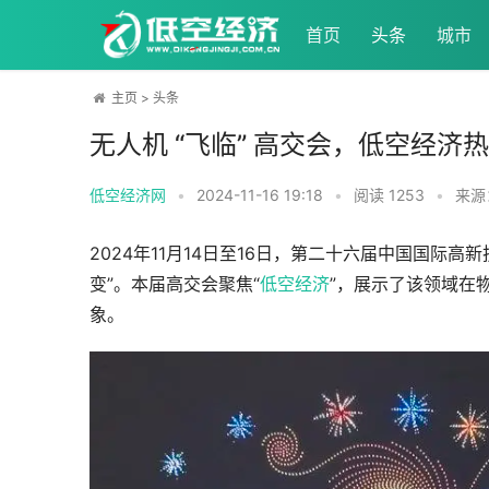
首页
头条
城市
主页
>
头条
无人机 “飞临” 高交会，低空经济热
低空经济网
•
2024-11-16 19:18
•
阅读
1253
•
来源
2024年11月14日至16日，第二十六届中国国际高
变”。本届高交会聚焦“
低空经济
”，展示了该领域在
象。