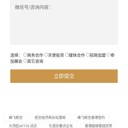
微信号/咨询内容：
选择：
商务合作
天使投资
媒体合作
招商加盟
参
加展会
其它咨询
峰飞航空
低空经济商业化落地
峰飞航空香港签约
大湾区eVTOL试点
引进办重点企业
香港超级枢纽优势