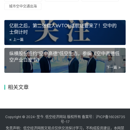
城市空中交通出海
亿航之后，第二张载人eVTOL适航证要来了！空中的
士倒计时
上一篇
纵横股份签约“空中高德”低空生态，参编《空中高德低
空产业白皮书》
下一篇
相关文章
Copyright © 2024-至今. 低空经济网站 版权所有 备案号：
沪ICP备16026735
号-17
免责声明：低空经济网图文观点仅供交流探讨学习，不构成投资建议，本网禁