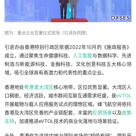
图为：重点企业签署仪式现场（引进办供图）
引进办由香港特别行政区依据2022年10月的《施政报告》
成立，通过聚焦生命健康科技、
人工智能
与数据科学、先进
制造与新能源科技、金融科技、文化创意科技五大核心领
域，吸引全球具有高潜力和代表性的重点企业。
香港地处
粤港澳大湾区
核心地带，区位优势显著。大湾区人
口稠密、经济活跃，城市群间互联互通需求旺盛，是
eVTOL
开展载物与载人应用服务试点的理想区域。峰飞航空将依托
香港及大湾区完善的产业链配套、丰富的
应用场景
以及
政策
支持
，加速推进eVTOL技术的商业化落地与场景验证。
此外，香港作为连接内地与国际市场的“超级枢纽”，拥有开