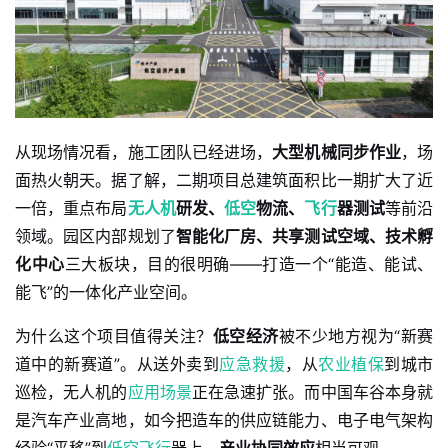
从现场情况看，施工团队已经进场，
大型机械同步作业
，场
面热火朝天。据了解，二期项目总建筑面积比一期扩大了近
一倍，重点布局
无人机
研发、
低空
物流、
飞行
器测试
等前沿
领域。园区内部规划了
智能化厂房、共享测试空域、技术孵
化中心
三大板块，目的很明确——打造一个“能造、能试、
能飞”的一体化产业空间。
为什么这个项目值得关注？
低空经济
被不少地方视为“新赛
道中的新赛道”。从送外卖到
应急救援
，从
农业植保
到城市
巡检，无人机的
应用场景
正在急速扩张。而中国车谷本身就
是汽车产业高地，如今把造车的供应链能力、电子电气架构