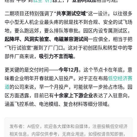
经验“平移”到
低空飞行
器上，
产业协同效应
相当可观。
二期项目还特别强调了
“共享测试空域”
这一设计。以往很多
中小型无人机企业最头疼的就是找不到合规、安全的试飞场
地，要么跑远郊，要么排队等审批。园区内设专属测试区，
起降坪、风洞实验室、电磁兼容测试间
一应俱全，相当于把
“飞行试验室”搬到了厂门口。这对于初创团队和转型中的零
部件厂商来说，
吸引力不言而喻
。
更关键的是交付时间——
今年12月
。这个节点卡在年底，意
味着企业明年开春就能入驻投产。对于正在布局
低空经济赛
道
的公司来说，早一个月投产，可能就早一步抢占市场。园
区方面透露，目前已有
十余家上下游企业
表达了入驻意向，
涵盖飞控系统、电池模组、复合材料等细分领域。
发布者：Ai低空，欢迎各大媒体和自媒体，注册投稿低空经济
相关信息，内容仅供参考，无商业用途，如侵权请告知即删，