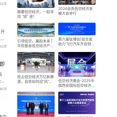
科技
702次
2024自贡低空经济发
跟着低空经济，一起寻
展大会举行
找 “钱” 途！
、开
队等
第六届钛博会|钛合金
引领低空，翼起未来 |
助力飞行汽车开启轻量
华控基金低空经济产业
52次
化新时代
生态交流大会召开
即
玩
抢占低空经济万亿新赛
企业
低空经济展会-2025中
道，自贡如何迎“风”而
国西安国际低空经济展
上？
160次
览会
市空