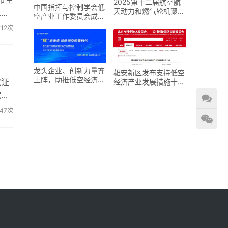
2025第十二届航空航
中国指挥与控制学会低
天动力和燃气轮机聚焦
急救
空产业工作委员会成立
大会暨展览会
大会在京召开
212次
龙头企业、创新力量齐
雄安新区发布支持低空
上阵，助推低空经济进
取证
经济产业发展措施十二
入“钛”时代！第六届中
条
综合
国钛谷国际钛产业博览
会将于下月在宝鸡举
247次