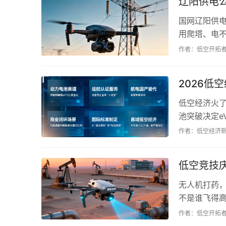
辽阳供电
国网辽阳供
用爬塔、电不
安、防火，低
作者：低空开拓
2026低
低空经济火
池突破决定e
县域低空已跑
作者：低空经济
低空竞技
无人机打药
不是谁飞得
装飞机上修。
作者：低空开拓