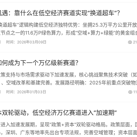
机遇：靠什么在低空经济赛道实现“换道超车”？
换道超车”逻辑构建低空经济独特优势：坐拥25.3万平方公里开
节点之一的11.6万P绿色算力，形成“空域+算力+绿能”的黄金组
能源场景催生的迫切需求，打造天然试验场；通过嵌入稀土新材
网
时间：2026年03月09日
2
制造产业链，实现产业深度协同。同时利用区位优势建设向北开
如何成为下一个万亿级新赛道？
政策支持与市场需求驱动下加速发展，核心挑战聚焦技术突破（
航）、空域改革和基建完善。发展路径明确：2025年前重点突破物
030年实现载人商业化。普通人可关注深圳等试点区域，考取CA
网
时间：2026年01月03日
1
入行业，或参与农业植保等属地化服务，需警惕早期市场泡沫，
本双轮驱动，低空经济万亿赛道进入“加速期”
进入加速发展期，呈现"政策+资本"双轮驱动格局。政策层面，
码，深圳、广东等地率先出台专项法规，完善空域管理；资本层