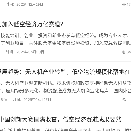
市设立超千亿产业基金，重点投向飞行器制造、核心零部件等硬
网
时间：2025年12月29日
1
年将成为规模化发展关键节点，预计首批eVTOL将取...
何加入低空经济万亿赛道？
过技能培训、创业、投资和新业态参与低空经济。成为专业人才
务等创业项目、关注股票基金和基础设施投资、加入应急救援团
解政策红利和投资机会，结合区域优势选择适合方向。...
网
时间：2025年08月09日
35
发展趋势：无人机产业转型，低空物流规模化落地在
起，无人机产业迎来新机遇。技术进步和政策支持推动无人机从“
具”，应用场景多元化。物流配送成为无人机商业化焦点，国内外
仍面临空域管理、续航等挑战。...
新视界
时间：2025年04月27日
1
数字中国创新大赛圆满收官，低空经济赛道成果斐然
中国创新大赛福州落幕，低空经济赛道表现突出。无人机物流、城