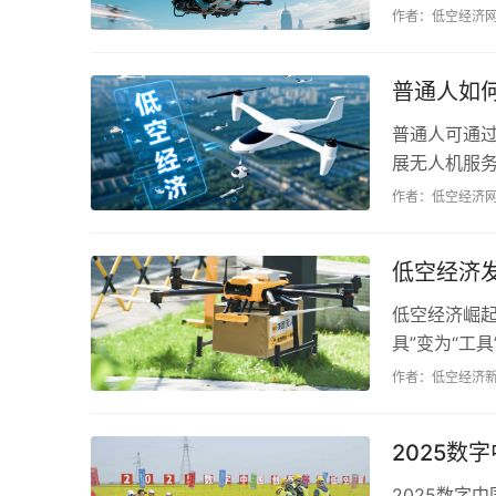
全国40余省
作者：低空经济
领域。2026
普通人如
普通人可通
展无人机服
均是途径。了
作者：低空经济
低空经济
低空经济崛
具”变为“工
加速布局，但
作者：低空经济
2025
2025数字