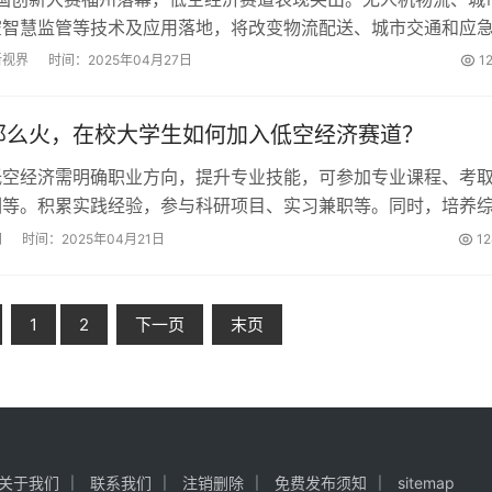
空智慧监管等技术及应用落地，将改变物流配送、城市交通和应
济仍面临政策法规、技术瓶颈和公众接受度等挑战。...
新视界
时间：2025年04月27日
1
那么火，在校大学生如何加入低空经济赛道？
低空经济需明确职业方向，提升专业技能，可参加专业课程、考
训等。积累实践经验，参与科研项目、实习兼职等。同时，培养
线资源。这将为职业发展打下坚实基础，助力低空经济发展。...
网
时间：2025年04月21日
1
1
2
下一页
末页
关于我们
联系我们
注销删除
免费发布须知
sitemap