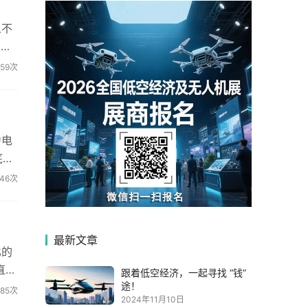
人不
管治
259次
力电
底，
46次
最新文章
比的
直接
跟着低空经济，一起寻找 “钱”
途！
385次
2024年11月10日