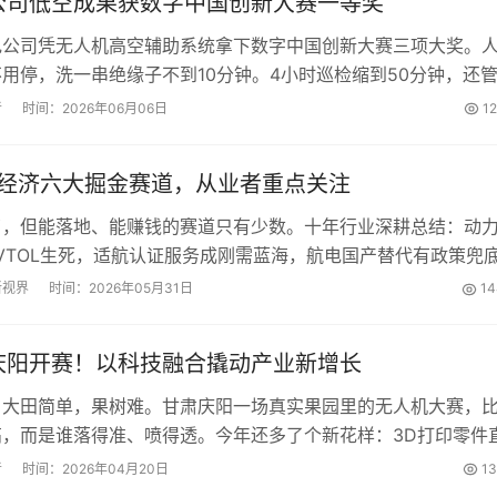
公司低空成果获数字中国创新大赛一等奖
电公司凭无人机高空辅助系统拿下数字中国创新大赛三项大奖。
用停，洗一串绝缘子不到10分钟。4小时巡检缩到50分钟，还
空经济真落地了。...
者
时间：2026年06月06日
1
空经济六大掘金赛道，从业者重点关注
了，但能落地、能赚钱的赛道只有少数。十年行业深耕总结：动
VTOL生死，适航认证服务成刚需蓝海，航电国产替代有政策兜
出15亿产值。选对赛道，才能吃到红利。...
新视界
时间：2026年05月31日
14
庆阳开赛！以科技融合撬动产业新增长
，大田简单，果树难。甘肃庆阳一场真实果园里的无人机大赛，
高，而是谁落得准、喷得透。今年还多了个新花样：3D打印零件
从油田巡检到应急投送，低空经济正在西北硬核落地。...
者
时间：2026年04月20日
1