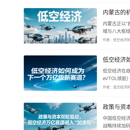
内蒙古的
内蒙古正以“
域与八大枢纽
依托农牧、
作者：低空经济
新能源装备
流枢...
低空经济
低空经济在
eVTOL续
应急场景，2
作者：低空经济
飞手执照切
解决实际...
政策与资
中国低空经济
战略持续加