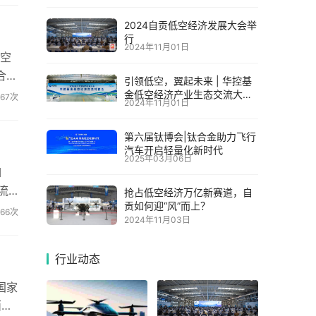
2024自贡低空经济发展大会举
行
2024年11月01日
放空
合。
引领低空，翼起未来 | 华控基
料、
金低空经济产业生态交流大会
167次
2024年11月01日
召开
放物
第六届钛博会|钛合金助力飞行
汽车开启轻量化新时代
2025年03月06日
如
流/
抢占低空经济万亿新赛道，自
贡如何迎“风”而上？
AC
166次
2024年11月03日
把握
行业动态
国家
面，