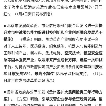
人驾驶航空器跨海和无人机场景应用演示系列验证，同时迎
来了海南自贸港封关运作后在低空技术应用领域的“开门
红”。（1月4日海口发布消息）
■ 北京市发展改革委、市经信局等部门联合印发
《进一步提
升本市中试服务能力促进科技创新和产业创新融合发展若干
措施》
。《措施》明确，围绕重点产业梯度布局中试平台。
对于人工智能、医药健康、绿色低碳、机器人与智能制造等
国际引领产业，新材料、集成电路、
空天技术、新型安全应
急等固本强安产业，以及未来产业成长方阵，建设一批中试
平台，
对符合市政府固定资产投资支持条件的
新建项目按照
项目总投资35%、最高不超过1亿元
予以补助支持。（1月4
日北京市发展改革委网站消息）
■ 贵州省政府办公厅印发
《贵州省扩大民间投资三年行动方
案》
。《方案》明确，
引导民营企业参与低空经济发展。
推
动民营企业投资航空电池、无人机整机制造、起落架、机载