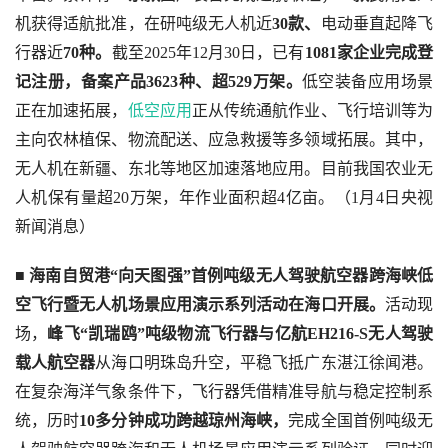
机获得适航批准，在研吨级无人机近
30款、
电动垂直起降飞
行器近
70种。
截至2025年12月30日，已有
1081家企业完成登
记注册，备案产品3623种、超529万架。
低空装备应用场景
正在加速拓展，
低空应用
正从传统通航作业、飞行培训等为
主向农林植保、物流配送、应急救援等多领域拓展。其中，
无人机在新疆、东北等地区加速落地应用。目前我国农业无
人机保有量超20万架，年作业面积超4亿亩。（1月4日央视
新闻消息）
■ 
海南自贸港“向天图强”首例吨级无人驾驶航空器跨海峡低
空飞行暨无人机场景应用演示系列活动在海口开展。
活动现
场，
峰飞“凯瑞鸥”吨级物流飞行器与亿航EH216-S无人驾驶
载人航空器
从海口明珠岛升空，平稳飞抵广东湛江徐闻港。
在复杂海洋气象条件下，飞行器凭借精准导航与稳定控制系
统，历时
10多分钟成功跨越琼州海峡，
完成全国首例吨级无