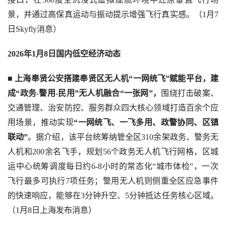
景，并通过高保真运动与振动提示增强飞行真实感。（1月7
日Skyfly消息）
2026年1月8日国内低空经济动态
■ 
上海奉贤公安搭建奉贤区无人机“一网统飞”赋能平台，建
成“政务-警用-民用”无人机融合“一张网”，
围绕打击破案、
交通管理、治安防控、服务群众四大核心领域打造百余个应
用场景，推动实现
“一网统飞、一飞多用、政警协同、区镇
联动”
。据介绍，该平台统筹纳管全区310余架政务、警务无
人机和200余名飞手，规划56个政务无人机飞行网格，区城
运中心统筹调度每日约6-8小时的常态化“城市体检”，一次
飞行最多可执行7项任务；警用无人机则侧重全区应急事件
的快速响应，能够在3分钟升空、5分钟抵达任务核心区域。
（1月8日上海发布消息）