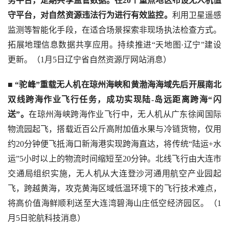
务平台，定期共享监管数据。在20个重点地区布设无人机值
守平台，对自然资源违法行为进行有效监控。
利用卫星遥感
监测等智能化手段，在适合场景探索非现场执法检查方式。
拓展地理信息数据共享应用。持续推进“天地图·辽宁”建设
更新。（1月5日辽宁省自然资源厅网站消息）
■ 
“驼峰”重载无人机在琼州海峡和黄渤海海域先后开展南北
双线跨海作业飞行任务，成功实现陆-岛远距离跨海“闪
送”。
在琼州海峡跨海作业飞行中，无人机从广东徐闻国际
物流园起飞，搭载近百公斤高附加值水果与冷链货物，仅用
约20分钟便飞抵海口新海港实现跨海直达，将传统“陆运+水
运”5小时以上的物流时间缩短至20分钟。北线飞行由大连市
交通局组织实施，无人机从大连登沙河通用航空产业园起
飞，跨越黄海，攻克黄海区域低温环境下的飞行技术难点，
将高价值海鲜顺利送至大连湾碧海山庄低空经济园区。（1
月5日驼航科技消息）