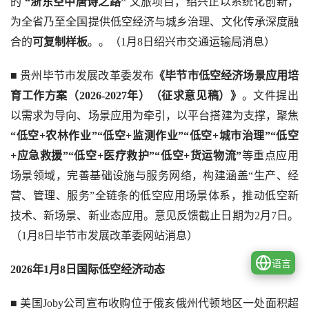
的 
“浙东空中唐诗之路”
 文旅项目，绍兴正以系统化创新，
为全省乃至全国提供低空经济与城乡治理、文化传承深度融
合的
可复制样板
。。（1月8日绍兴市交通运输局消息）
■ 贵州毕节市发展改革委发布
《毕节市低空经济场景应用培
育工作方案（2026-2027年）（征求意见稿）》
。文件提出
以需求为导向、场景应用为牵引，以平台搭建为支撑，聚焦
“低空+农林作业”“低空+监测作业”“低空+城市治理”“低空
+应急救援”“低空+医疗救护”“低空+货运物流”
等重点应用
场景领域，完善基础设施与服务网络，构建涵盖“生产、经
营、管理、服务”全链条的低空应用场景体系，推动低空新
技术、新场景、新业态应用。意见反馈截止日期为2月7日。
（1月8日毕节市发展改革委网站消息）
语言
2026年1月8日国际低空经济动态
■ 美国Joby公司宣布收购位于俄亥俄州代顿地区一处面积超