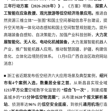
三年行动方案（2026-2028年）》
。《方案》明确，
探索人
工智能在应急救援、观光旅游等低空经济场景应用。
推进自
然资源三维立体“一张图”和国土空间基础信息平台建设，提
升空天地海一体化动态感知和国土空间智慧规划能力。提升
高端装备自感知、自决策能力，加强产业科技创新，
大力发
展智能化、无人化、电动化机械装备，
大力发展智能机器人
产业，推广智能机器人应用。推动智慧固疆、护疆，构建信
息化、立体化边境防控体系。（1月8日广西自治区政府网站
消息）
■ 浙江省近期发布低空经济六大应用场景及典型案例，
绍兴
市有4个案例入选，数量居全省之首
。从新昌县实现全域
1213平方公里
空域数字化监管的 
“综合飞一次”
 ，到建成覆
盖城乡的
“15分钟低空物流圈”
；从布建
1628个报文解析基
站
、侦测率达
96%
 的
低空安全底座
，到依托
通用机场
打造