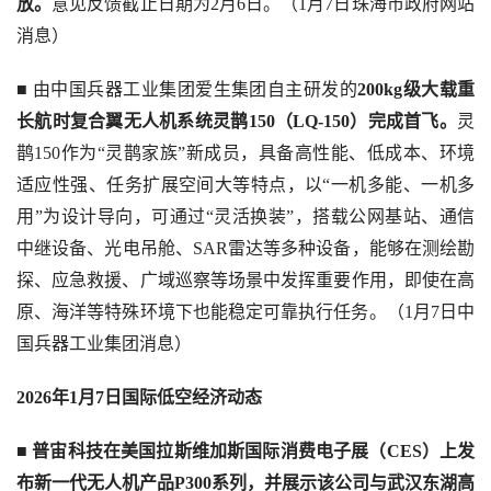
放。
意见反馈截止日期为2月6日。（1月7日珠海市政府网站
消息）
■ 由中国兵器工业集团爱生集团自主研发的
200kg级大载重
长航时复合翼无人机系统灵鹊150（LQ-150）完成首飞。
灵
鹊150作为“灵鹊家族”新成员，具备高性能、低成本、环境
适应性强、任务扩展空间大等特点，以“一机多能、一机多
用”为设计导向，可通过“灵活换装”，搭载公网基站、通信
中继设备、光电吊舱、SAR雷达等多种设备，能够在测绘勘
探、应急救援、广域巡察等场景中发挥重要作用，即使在高
原、海洋等特殊环境下也能稳定可靠执行任务。（1月7日中
国兵器工业集团消息）
2026年1月7日国际低空经济动态
■ 
普宙科技在美国拉斯维加斯国际消费电子展（CES）上发
布新一代无人机产品P300系列，并展示该公司与武汉东湖高