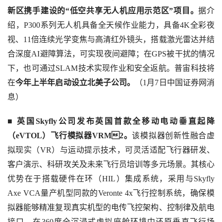
新区携手建设的“低空共享无人机应用示范区”项目。
据介
绍，P300系列无人机具备全天候作业能力，具备4K全彩夜
视、11倍连续光学变焦与高清红外镜头，搭载激光雷达并结
合深度AI避障算法，可实现夜间避障；在GPS被干扰的情况
下，也可通过SLAM技术实现作业和安全返航。普宙科技将
在
今年上半年启动设立北美子公司。
（1月7日中国证券网消
息）
■ 
英国Skyfly公司发布英国首款全移动电动垂直起降
（eVTOL）飞行模拟器VRM2。
该模拟器创新性融合虚
拟现实（VR）与运动提示技术，可灵活适配飞行器研发、
客户演示、科研攻关及未来飞行员培训等多元场景。其核心
优势在于搭载硬件在环（HIL）集成系统，采用与Skyfly 
Axe VCA量产机型同款的Veronte 4x飞行控制系统，确保模
拟器能够精准复现真实机型的电传飞控架构、控制律及航电
接口，在360度全沉浸式虚拟座舱环境中还原垂直飞行场