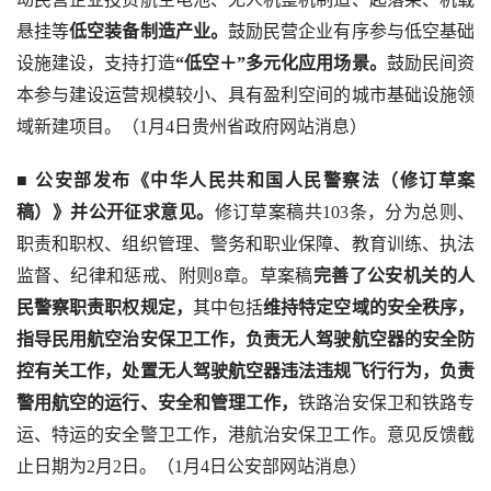
悬挂等
低空装备制造产业。
鼓励民营企业有序参与低空基础
设施建设，支持打造
“低空＋”多元化应用场景。
鼓励民间资
本参与建设运营规模较小、具有盈利空间的城市基础设施领
域新建项目。（1月4日贵州省政府网站消息）
■ 
公安部发布《中华人民共和国人民警察法（修订草案
稿）》并公开征求意见。
修订草案稿共103条，分为总则、
职责和职权、组织管理、警务和职业保障、教育训练、执法
监督、纪律和惩戒、附则8章。草案稿
完善了公安机关的人
民警察职责职权规定，
其中包括
维持特定空域的安全秩序，
指导民用航空治安保卫工作，负责无人驾驶航空器的安全防
控有关工作，处置无人驾驶航空器违法违规飞行行为，负责
警用航空的运行、安全和管理工作，
铁路治安保卫和铁路专
运、特运的安全警卫工作，港航治安保卫工作。意见反馈截
止日期为2月2日。（1月4日公安部网站消息）