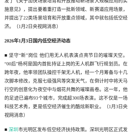
发了《关于加快场景培育和开放推动新场景大规模应用的实
施意见》，提出要着重打造一批新领域、新赛道应用场景，
并提出了22类场景培育和开放重点领域，其中就包括低空经
济。（1月2日央视网消息）
2026年1月3日国内低空经济动态
■ 坚守“新”岗位 他们用无人机表演点亮节日的璀璨天空。
“00后”杨柯是国内首批持证上岗的无人机群飞行规划员。在
跨年夜，他率领团队操控千架无人机，经一个月筹备与十几
次脚本修改，克服七级强风等突发天气，在倒计时中将天马
行空的创意化为夜空中与烟花共舞的璀璨画卷。这一年，他
的足迹已遍布93个城市，完成超300场表演。这不仅是一场
科技艺术秀，更是低空经济催生的酷炫新职业。（1月3日央
视网消息）
■ 
深圳
市光明区发布低空经济扶持政策。深圳光明区正式发