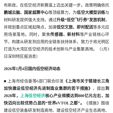
布新政，在低空经济新赛道上迈出关键一步。政策明确依托
鹏城云脑、国家超算中心
等顶级算力，为
低空大模型训练
与
材料研发提供强大支持。通过
升级“低空飞行券”发放机制
，
并规划重点区域起降点，加速
低空文旅、即时配送
等多元应
用场景落地。同时，聚焦
传感器、新材料
等产业链核心环
节，构建从研发到应用的全链条扶持体系，致力于将光明区
打造为大湾区低空经济的技术创新与产业集聚高地。（1月3
日深圳特区报消息）
2026年1月4日国内低空经济动态
■
上海市经信委等6部门联合印发
《上海市关于链接长三角
加快建设低空经济先进制造业集群的若干措施》
，提出
到
2028年，
上海低空经济
核心产业规模达到800亿元左右，加
快迈向比较优势凸显的“世界eVTOL之都”。
《措施》围绕
建设低空装备研发制造高地、建设低空经济产业生态高地、