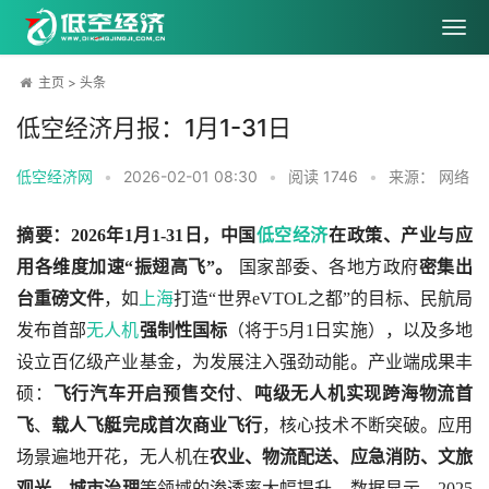
主页
>
头条
低空经济月报：1月1-31日
低空经济网
•
2026-02-01 08:30
•
阅读
1746
•
来源： 网络
摘要：2026年1月1-31日，中国
低空经济
在政策、产业与应
用各维度加速“振翅高飞”。
 国家部委、各地方政府
密集出
台重磅文件
，如
上海
打造“世界eVTOL之都”的目标、民航局
发布首部
无人机
强制性国标
（将于5月1日实施），以及多地
设立百亿级产业基金，为发展注入强劲动能。产业端成果丰
硕：
飞行汽车开启预售交付
、
吨级无人机实现跨海物流首
飞
、
载人飞艇完成首次商业飞行
，核心技术不断突破。应用
场景遍地开花，无人机在
农业、物流配送、应急消防、文旅
观光、城市治理
等领域的渗透率大幅提升。数据显示，2025