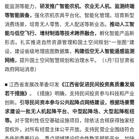
能监测等能力，
研发推广智能农机、农业无人机、监测终端
等智能装备，
强化农机农具平台化、智能化管理。培育新型
消费场景，培育无人零售、无人配送等新业态。
推动人工智
能与低空飞行、增材制造等技术跨界融合，
孵化智能产品新
形态。扎实推进自然资源管理和国土空间规划“一张图”建
设，建设省级地理底图数据集，
构建低空无人智能遥感监测
网络，
提升国土空间智慧规划和治理水平。（1月7日甘肃省
政府网站消息）
■ 江西省发展改革委印发
《江西省促进民间投资高质量发展
若干措施》
。《措施》明确，支持民间投资参与科技和产业
创新。
引导民间资本参与公共起降点网络建设，根据场景需
求建设一批无人机起降平台、中型起降场、大型起降枢纽
等。
对于营利性低空基础设施项目，除依法合规获得独家经
营权外，对所有经营主体公平开放。支持民营企业围绕符合
条件的重要行业、重点领域建设综合性数字赋能平台，加快