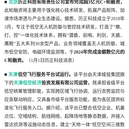
■ 
北京
历正科技有限责任公司宣布完成超3亿元C+轮融资，
此轮融资将主要用于强化核心技术研发、拓展产品矩阵、加
速市场渗透与产业生态建设。据悉，历正科技成立于2018年
3月，专注于低空无人机防御与管控技术研发，打造了“察、
打、控”一体化技术体系，拥有“潜盾、前哨、利剑、天盾、
鹰眼”五大系列30余型产品，业务领域覆盖无人机防御、城
市低空安防、电磁环境监测等，于
2024年完成金额数亿元的
C轮融资。
（1月1日历正科技消息）
■ 
天津
低空飞行服务平台试运行。
该平台由天津城投集团旗
下的
天津低空经济
投资发展有限公司运营，
既承担省级平台
低空统筹管理职能，实现跨区域飞行协调、运行态势监控与
应急联动响应，又具备市级平台服务功能，能为各区提供标
准化飞行服务入口。据介绍，该平台已整合低空企业、机巢
点位、空域结构、航线网络、起降场地等静态数据，并接入
雷达侦测等设施动态信息，建立“天地一体”低空空间三维数