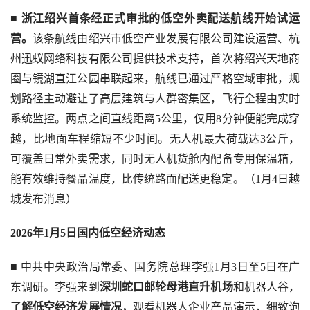
■ 
浙江绍兴首条经正式审批的低空外卖配送航线开始试运
营。
该条航线由绍兴市低空产业发展有限公司建设运营、杭
州迅蚁网络科技有限公司提供技术支持，首次将绍兴天地商
圈与镜湖直江公园串联起来，航线已通过严格空域审批，规
划路径主动避让了高层建筑与人群密集区，飞行全程由实时
系统监控。两点之间直线距离5公里，仅用8分钟便能完成穿
越，比地面车程缩短不少时间。无人机最大荷载达3公斤，
可覆盖日常外卖需求，同时无人机货舱内配备专用保温箱，
能有效维持餐品温度，比传统路面配送更稳定。（1月4日越
城发布消息）
2026年1月5日国内低空经济动态
■ 中共中央政治局常委、国务院总理李强1月3日至5日在广
东调研。李强来到
深圳蛇口邮轮母港直升机场
和机器人谷，
了解低空经济发展情况，
观看机器人企业产品演示，细致询