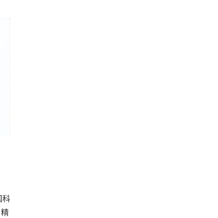
国科
、精