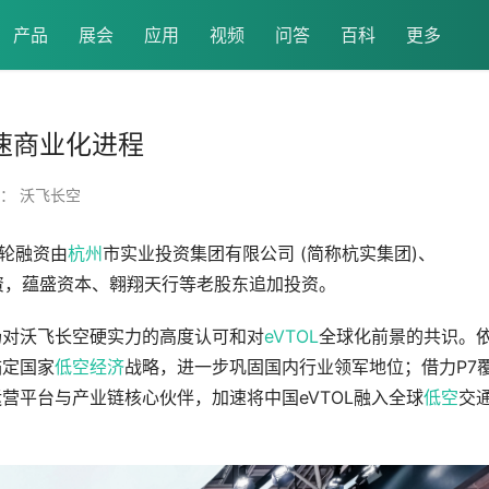
产品
展会
应用
视频
问答
百科
更多
速商业化进程
： 沃飞长空
轮融资由
杭州
市实业投资集团有限公司 (简称杭实集团)、
禾资本共同投资，蕴盛资本、翱翔天行等老股东追加投资。
场对沃飞长空硬实力的高度认可和对
eVTOL
全球化前景的共识。
锚定国家
低空经济
战略，进一步巩固国内行业领军地位；借力P7
营平台与产业链核心伙伴，加速将中国eVTOL融入全球
低空
交