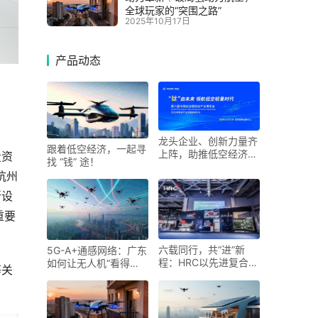
全球玩家的“突围之路”
2025年10月17日
产品动态
龙头企业、创新力量齐
跟着低空经济，一起寻
上阵，助推低空经济进
投资
找 “钱” 途！
入“钛”时代！第六届中
杭州
国钛谷国际钛产业博览
会将于下月在宝鸡举
所设
重要
六载同行，共“进”新
5G-A+通感网络：广东
程：HRC以先进复合材
如何让无人机“看得
等关
料科技勾勒未来出行新
见、管得住”
图景