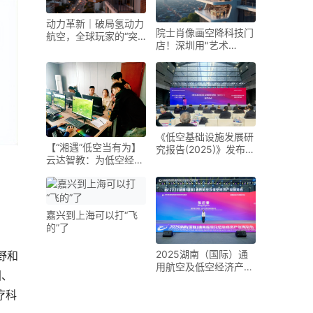
动力革新｜破局氢动力
院士肖像画空降科技门
航空，全球玩家的“突
店！深圳用"艺术
围之路”
+AI"重新定义低空经济
《低空基础设施发展研
【“湘遇”低空当有为】
究报告(2025)》发布
云达智教：为低空经济
未来五年是低空基础设
装上“人才引擎”
施建设的战略机遇期
嘉兴到上海可以打“飞
的”了
2025湖南（国际）通
野和
用航空及低空经济产业
国、
博览会在长沙开幕
疗科