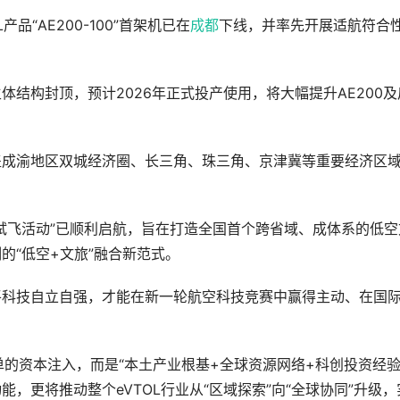
“AE200-100”首架机已在
成都
下线，并率先开展适航符合
结构封顶，预计2026年正式投产使用，将大幅提升AE200及
盖成渝地区双城经济圈、长三角、珠三角、京津冀等重要经济区
试飞活动”已顺利启航，旨在打造全国首个跨省域、成体系的低空
的“低空+文旅”融合新范式。
平科技自立自强，才能在新一轮航空科技竞赛中赢得主动、在国
的资本注入，而是“本土产业根基+全球资源网络+科创投资经验
，更将推动整个eVTOL行业从“区域探索”向“全球协同”升级，