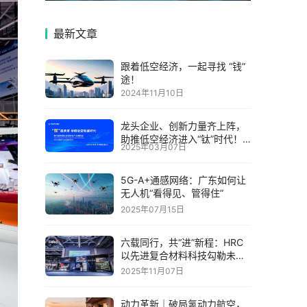
最新文章
跟着低空经济，一起寻找 “钱”
途！
2024年11月10日
龙头企业、创新力量齐上阵，
助推低空经济进入“钛”时代！
2025年03月07日
第六届中国钛谷国际钛产业博
览会将于下月在宝鸡举
5G-A+通感网络：广东如何让
无人机“看得见、管得住”
2025年07月15日
六载同行，共“进”新程：HRC
以先进复合材料科技勾勒未来
出行新图景
2025年11月07日
动力革新｜破局氢动力航空，