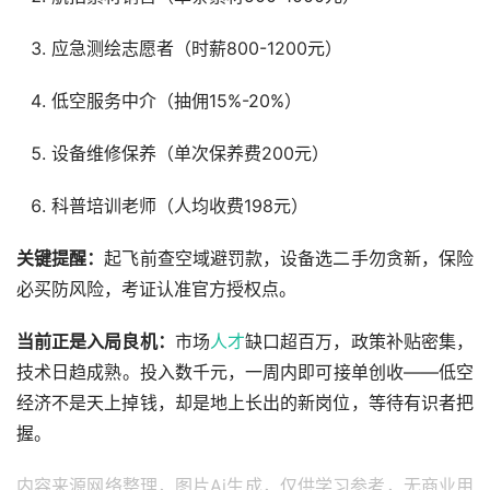
应急测绘志愿者（时薪800-1200元）
低空服务中介（抽佣15%-20%）
设备维修保养（单次保养费200元）
科普培训老师（人均收费198元）
关键提醒：
起飞前查空域避罚款，设备选二手勿贪新，保险
必买防风险，考证认准官方授权点。
当前正是入局良机：
市场
人才
缺口超百万，政策补贴密集，
技术日趋成熟。投入数千元，一周内即可接单创收——低空
经济不是天上掉钱，却是地上长出的新岗位，等待有识者把
握。
内容来源网络整理，图片Ai生成，仅供学习参考，无商业用