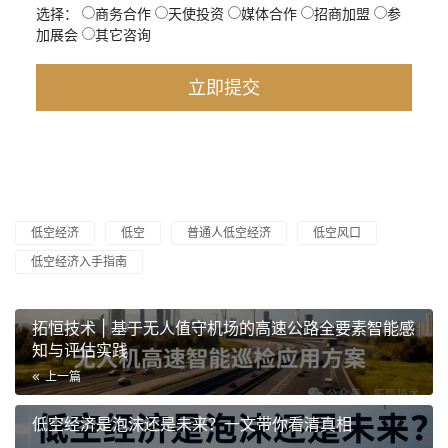
选择：
商务合作
天使投资
媒体合作
招商加盟
参
加展会
其它咨询
低空经济
低空
普通人低空经济
低空风口
低空经济入手指南
拓恒技术 | 基于无人值守机场的高速公路全要素智能感
知与评估实践
上一篇
低空经济是泡沫还是未来？一文带你看清真相