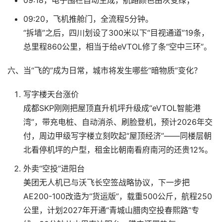
09:18，电子围栏自动生成，航路颜色由灰变绿；
09:20，飞机推舱门，全流程5分钟。
“拆墙”之后，四川划设了300米以下“目视通道”19条，
总里程860公里，相当于给eVTOL修了条“空中三环”。
六、当“飞的”成为日常，城市将发生哪些“暗物质”变化？
写字楼天台涨价
成都SKP刚刚把屋顶直升机坪升级成“eVTOL智能港
湾”，带充电桩、自动消杀、刷脸登机，预计2026年交
付，周边甲级写字楼立刻吹起“屋顶经济”——同楼层朝
北看停机坪的户型，租金比朝南看府南河的还贵12%。
外卖“空投”进阳台
美团无人机已与沃飞长空签战略协议，下一步把
AE200-100改造为“货运版”，载重500公斤，航程250
公里，计划2027年开通“青城山腊肉空投春熙路”专