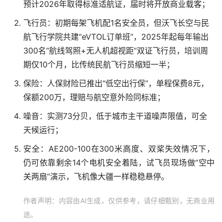
预计2026年取得标准适航证，届时将开放商业载客；
飞行员：初期每架飞机配1名安全员，但沃飞长空与民
航飞行学院共建“eVTOL订单班”，2025年起每年输出
300名“航线驾照+无人机超视距”双证飞行员，培训周
期仅10个月，比传统民航飞行员缩短一半；
保险：人保财险已推出“低空出行保”，单程保费8元，
保额200万，理赔与航空意外险同标准；
噪音：实测73分贝，低于城市主干道噪声限值，可全
天候运行；
安全：AE200-100在300米高度、双桨失效情况下，
仍可依靠剩余14个电机安全着陆，试飞员现场做“空中
关两扇”演示，飞机像大疆一样稳稳悬停。
作者声明：内容由AI生成，仅供参考，请仔细甄别，无商业用
途。