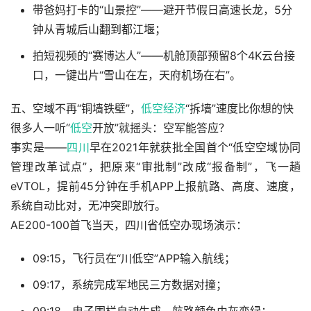
带爸妈打卡的“山景控”——避开节假日高速长龙，5分
钟从青城后山翻到都江堰；
拍短视频的“赛博达人”——机舱顶部预留8个4K云台接
口，一键出片“雪山在左，天府机场在右”。
五、空域不再“铜墙铁壁”，
低空经济
“拆墙”速度比你想的快
很多人一听“
低空
开放”就摇头：空军能答应？
事实是——
四川
早在2021年就获批全国首个“低空空域协同
管理改革试点”，把原来“审批制”改成“报备制”，飞一趟
eVTOL，提前45分钟在手机APP上报航路、高度、速度，
系统自动比对，无冲突即放行。
AE200-100首飞当天，四川省低空办现场演示：
09:15，飞行员在“川低空”APP输入航线；
09:17，系统完成军地民三方数据对撞；