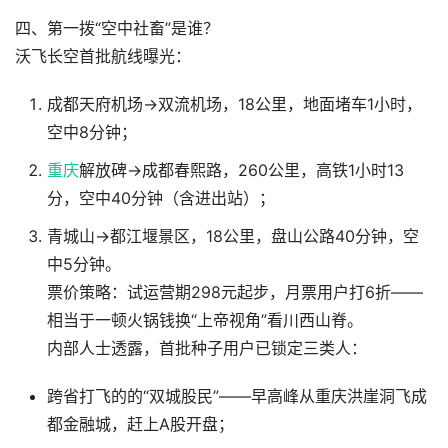
四、第一拨“空中社畜”是谁？
沃飞长空首批航线曝光：
成都天府机场→双流机场，18公里，地面堵车1小时，
空中8分钟；
重庆
解放碑→成都春熙路，260公里，高铁1小时13
分，空中40分钟（含进出站）；
青城山→都江堰景区，18公里，盘山公路40分钟，空
中5分钟。
票价策略：试运营期298元起步，月票用户打6折——
相当于一顿火锅钱换“上帝视角”看川西山脊。
内部人士透露，首批种子用户已锁定三类人：
跨省打飞的的“双城股民”——早高峰从重庆洪崖洞飞成
都金融城，赶上A股开盘；