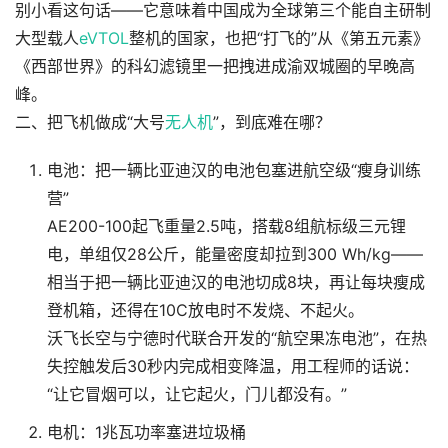
别小看这句话——它意味着中国成为全球第三个能自主研制
大型载人
eVTOL
整机的国家，也把“打飞的”从《第五元素》
《西部世界》的科幻滤镜里一把拽进成渝双城圈的早晚高
峰。
二、把飞机做成“大号
无人机
”，到底难在哪？
电池：把一辆比亚迪汉的电池包塞进航空级“瘦身训练
营”
AE200-100起飞重量2.5吨，搭载8组航标级三元锂
电，单组仅28公斤，能量密度却拉到300 Wh/kg——
相当于把一辆比亚迪汉的电池切成8块，再让每块瘦成
登机箱，还得在10C放电时不发烧、不起火。
沃飞长空与宁德时代联合开发的“航空果冻电池”，在热
失控触发后30秒内完成相变降温，用工程师的话说：
“让它冒烟可以，让它起火，门儿都没有。”
电机：1兆瓦功率塞进垃圾桶