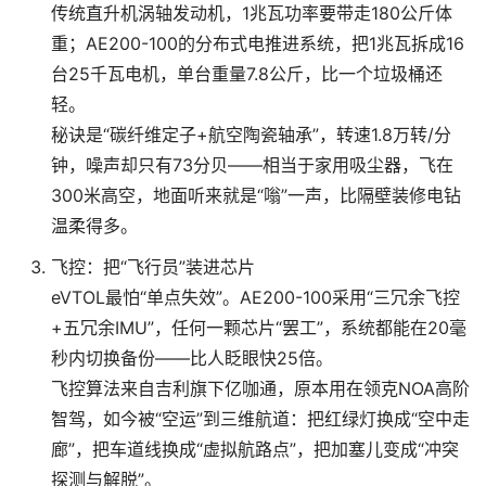
传统直升机涡轴发动机，1兆瓦功率要带走180公斤体
重；AE200-100的分布式电推进系统，把1兆瓦拆成16
台25千瓦电机，单台重量7.8公斤，比一个垃圾桶还
轻。
秘诀是“碳纤维定子+航空陶瓷轴承”，转速1.8万转/分
钟，噪声却只有73分贝——相当于家用吸尘器，飞在
300米高空，地面听来就是“嗡”一声，比隔壁装修电钻
温柔得多。
飞控：把“飞行员”装进芯片
eVTOL最怕“单点失效”。AE200-100采用“三冗余飞控
+五冗余IMU”，任何一颗芯片“罢工”，系统都能在20毫
秒内切换备份——比人眨眼快25倍。
飞控算法来自吉利旗下亿咖通，原本用在领克NOA高阶
智驾，如今被“空运”到三维航道：把红绿灯换成“空中走
廊”，把车道线换成“虚拟航路点”，把加塞儿变成“冲突
探测与解脱”。