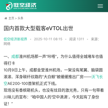
主页
>
头条
国内首款大型载客eVTOL出世
低空经济新视界
•
2025-10-11 08:15
•
阅读
1311
•
来源：
网络
一、
成都
淮州机场那一声“咔嗒”，为什么值得全城堵车也值
得打卡
10月9日上午，成都金堂淮州机场，一架没有尾翼、脑袋圆
滚滚、浑身碳纤纹路的“大白鲸”被缓缓推出厂房——
沃飞长
空
AE200-100首架机正式下线。
现场没有香槟砸机头，也没有炫目的激光秀，只有一句带着
川味儿的宣布：“咱中国人的‘空中滴滴’，今天起有了身份
证！”