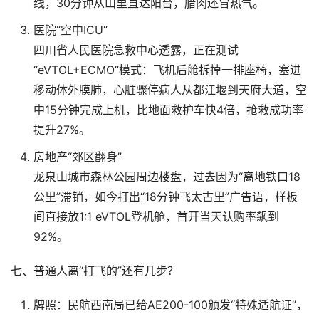
线，30分钟从山里直达阳台，腊肉还冒热气。
医院“空中ICU”
四川省人民医院急救中心透露，正在测试
“eVTOL+ECMO”模式：飞机后舱拆掉一排座椅，塞进
移动体外膜肺，心脏骤停病人从都江堰到天府大道，空
中15分钟完成上机，比地面救护车快4倍，抢救成功率
提升27%。
房地产“郊区翻身”
龙泉山城市森林公园周边楼盘，过去因为“离地铁口18
公里”滞销，如今打出“18分钟飞太古里”广告语，样板
间直接放1:1 eVTOL登机舱，首开当天认购率飙到
92%。
七、普通人离“打飞的”还有几步？
牌照：民航西南局已给AE200-100颁发“特殊适航证”，