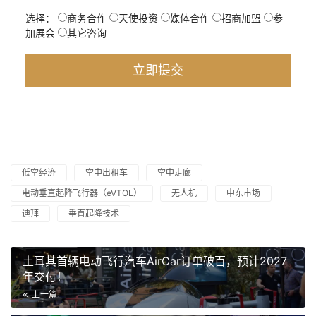
选择：
商务合作
天使投资
媒体合作
招商加盟
参
加展会
其它咨询
低空经济
空中出租车
空中走廊
电动垂直起降飞行器（eVTOL）
无人机
中东市场
迪拜
垂直起降技术
土耳其首辆电动飞行汽车AirCar订单破百，预计2027
年交付！
上一篇