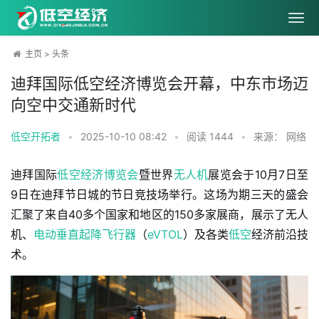
主页
>
头条
迪拜国际低空经济博览会开幕，中东市场迈
向空中交通新时代
低空开拓者
•
2025-10-10 08:42
•
阅读
1444
•
来源： 网络
迪拜国际
低空经济
博览会
暨世界
无人机
展览会于10月7日至
9日在迪拜节日城的节日竞技场举行。这场为期三天的盛会
汇聚了来自40多个国家和地区的150多家展商，展示了无人
机、
电动垂直起降飞行器
（
eVTOL
）及各类
低空
经济前沿技
术。