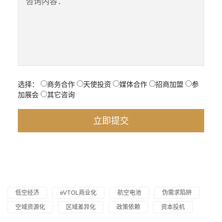
咨询内容：
选择：
商务合作
天使投资
媒体合作
招商加盟
参
加展会
其它咨询
低空经济
eVTOL商业化
航空电池
伪需求陷阱
空域资源化
区域差异化
政策依赖
资本投机