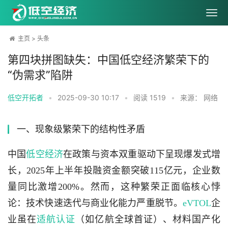
主页
>
头条
第四块拼图缺失：中国低空经济繁荣下的
“伪需求”陷阱
低空开拓者
•
2025-09-30 10:17
•
阅读
1519
•
来源： 网络
一、现象级繁荣下的结构性矛盾
中国
低空经济
在政策与资本双重驱动下呈现爆发式增
长，2025年上半年投融资金额突破115亿元，企业数
量同比激增200%。然而，这种繁荣正面临核心悖
论：技术快速迭代与商业化能力严重脱节。
eVTOL
企
业虽在
适航认证
（如亿航全球首证）、材料国产化