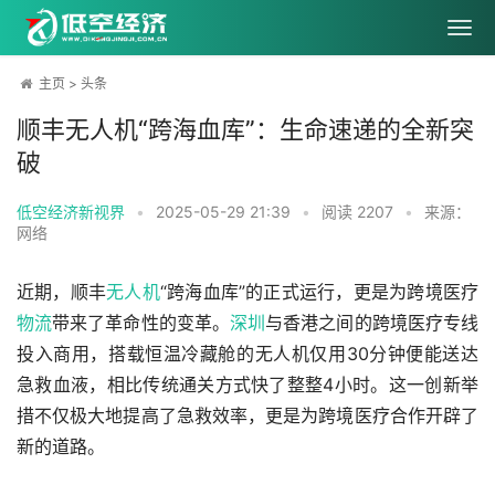
主页
>
头条
顺丰无人机“跨海血库”：生命速递的全新突
破
低空经济新视界
•
2025-05-29 21:39
•
阅读
2207
•
来源：
网络
近期，顺丰
无人机
“跨海血库”的正式运行，更是为跨境医疗
物流
带来了革命性的变革。
深圳
与香港之间的跨境医疗专线
投入商用，搭载恒温冷藏舱的无人机仅用30分钟便能送达
急救血液，相比传统通关方式快了整整4小时。这一创新举
措不仅极大地提高了急救效率，更是为跨境医疗合作开辟了
新的道路。