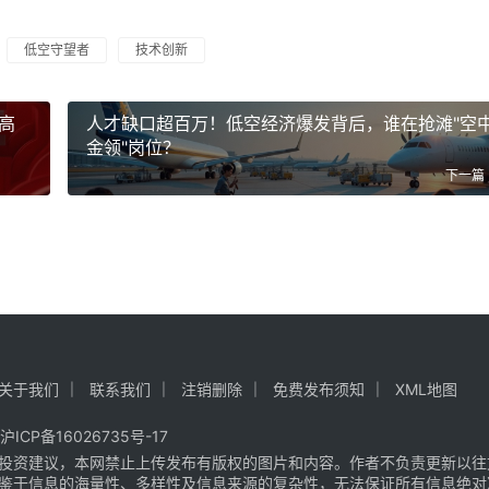
低空守望者
技术创新
高
人才缺口超百万！低空经济爆发背后，谁在抢滩"空
金领"岗位？
下一篇
关于我们
联系我们
注销删除
免费发布须知
XML地图
沪ICP备16026735号-17
投资建议，本网禁止上传发布有版权的图片和内容。作者不负责更新以往
鉴于信息的海量性、多样性及信息来源的复杂性，无法保证所有信息绝对