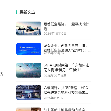
最新文章
跟着低空经济，一起寻找 “钱”
途！
2024年11月10日
龙头企业、创新力量齐上阵，
助推低空经济进入“钛”时代！
2025年03月07日
第六届中国钛谷国际钛产业博
览会将于下月在宝鸡举
5G-A+通感网络：广东如何让
无人机“看得见、管得住”
经济
2025年07月15日
六载同行，共“进”新程：HRC
以先进复合材料科技勾勒未来
出行新图景
2025年11月07日
动力革新｜破局氢动力航空，