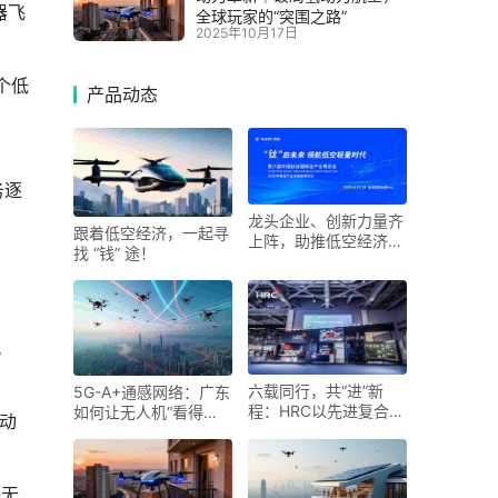
器飞
全球玩家的“突围之路”
2025年10月17日
个低
产品动态
务逐
龙头企业、创新力量齐
跟着低空经济，一起寻
上阵，助推低空经济进
找 “钱” 途！
入“钛”时代！第六届中
国钛谷国际钛产业博览
会将于下月在宝鸡举
。
六载同行，共“进”新
5G-A+通感网络：广东
程：HRC以先进复合材
如何让无人机“看得
电动
料科技勾勒未来出行新
见、管得住”
图景
联无