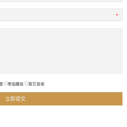
*
盟
参加展会
其它咨询