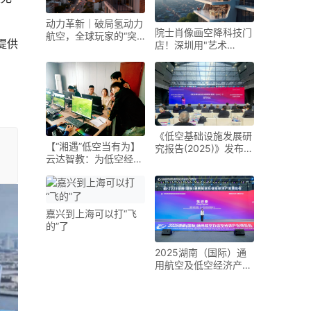
动力革新｜破局氢动力
院士肖像画空降科技门
航空，全球玩家的“突
提供
店！深圳用"艺术
围之路”
+AI"重新定义低空经济
《低空基础设施发展研
【“湘遇”低空当有为】
究报告(2025)》发布
云达智教：为低空经济
未来五年是低空基础设
装上“人才引擎”
施建设的战略机遇期
嘉兴到上海可以打“飞
的”了
2025湖南（国际）通
用航空及低空经济产业
博览会在长沙开幕