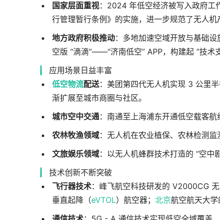
国家层面重视
：2024 年低空经济被写入政府
行管理暂行条例》的实施，进一步规范了无人机
地方政府积极推动
：多地加速空域开放与基础设
空版 “滴滴”——“济南低空” APP，构建起 “技术
应用场景日益丰富
低空物流
配送
：美团第四代无人机实现 3 公里半
渐扩展至城市商圈与社区。
城市空中交通
：南通至上海浦东开通低空载客航线
农林牧渔领域
：无人机在农业植保、农林检测监
文旅娱乐领域
：以无人机蜂群技术打造的 “空中
技术创新不断突破
飞行器技术
：峰飞航空科技研发的 V2000C
垂直起降（
eVTOL
）航空器；
北京
航空航天大学
通信技术
：5G - A 通信技术实现低空全域覆