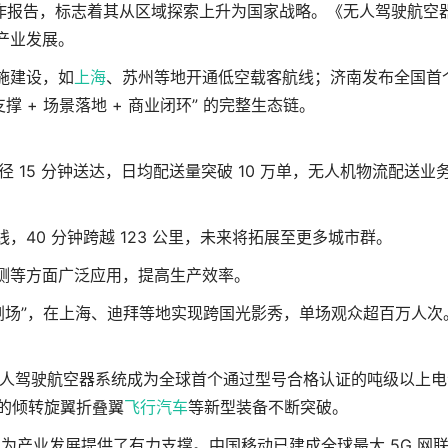
工作报告，标志着其从区域探索上升为国家战略。《无人驾驶航空
产业发展。
施建设，如
上海
、苏州等地开通低空载客航线；济南发布全国首
支撑 + 场景落地 + 商业闭环” 的完整生态链。
径 15 分钟送达，日均配送量突破 10 万单，无人机物流配送业
，40 分钟跨越 123 公里，未来将拓展至更多城市群。
测等方面广泛应用，提高生产效率。
剧场”，在上海、迪拜等地实现跨国光影秀，单场观众超百万人次
G 无人驾驶航空器系统成为全球首个通过型号合格认证的吨级以上
的倾转旋翼折叠翼
飞行汽车
等新型装备不断突破。
盖，为产业发展提供了有力支撑。中国移动已建成全球最大 5G 网