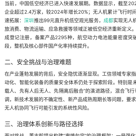
当前，中国低空经济已进入快速发展期。数据显示，截至20
企业超过2.4万家，较2024年增长20%；无人机累计飞行时间
速拓展：
深圳
推出99元直升机低空观光服务，
成都
实现无人
旅消费、物流运输、应急救援等领域正被低空经济重新定义。
成登记注册，备案产品2295种，航空动力电池能量密度突
段，整机及核心部件国产化率持续提升。
二、安全挑战与治理难题
在产业蓬勃发展的背后，安全隐忧逐渐显现。工信领域专家
动化、智能化装备的质量安全体系仍处于探索阶段。特别是
载人、先有人后无人、先隔离后融合”的演进路径，混合飞
调，新技术发展的不确定性、新产品成熟周期长等问题，要
无人机协同飞行可能引发的系统性风险。
三、治理体系创新与路径选择
面对挑战，董志毅提出构建“审慎包容”的治理框架：一是强