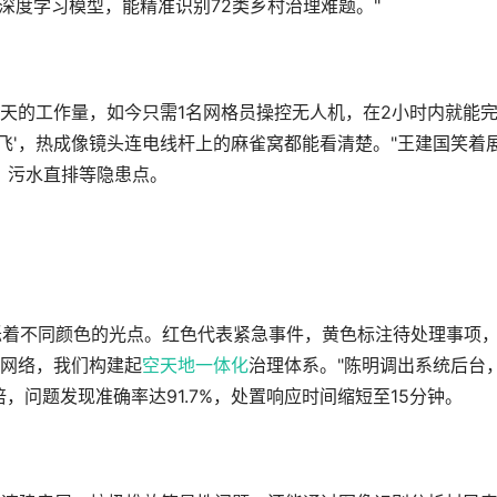
过深度学习模型，能精准识别72类乡村治理难题。"
3天的工作量，如今只需1名网格员操控无人机，在2小时内就能
飞'，热成像镜头连电线杆上的麻雀窝都能看清楚。"王建国笑着
、污水直排等隐患点。
烁着不同颜色的光点。红色代表紧急事件，黄色标注待处理事项
慧网络，我们构建起
空天地一体化
治理体系。"陈明调出系统后台
倍，问题发现准确率达91.7%，处置响应时间缩短至15分钟。