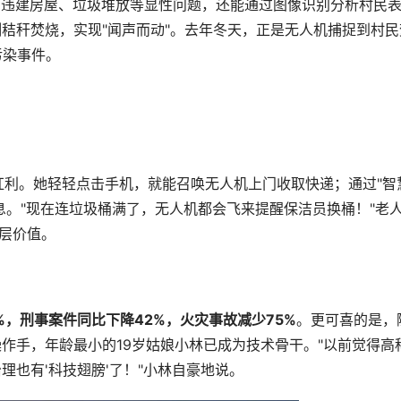
别违建房屋、垃圾堆放等显性问题，还能通过图像识别分析村民
秸秆焚烧，实现"闻声而动"。去年冬天，正是无人机捕捉到村民
污染事件。
红利。她轻轻点击手机，就能召唤无人机上门收取快递；通过"智
息。"现在连垃圾桶满了，无人机都会飞来提醒保洁员换桶！"老
深层价值。
%，刑事案件同比下降42%，火灾事故减少75%
。更可喜的是，
操作手，年龄最小的19岁姑娘小林已成为技术骨干。"以前觉得高
也有'科技翅膀'了！"小林自豪地说。