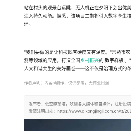
站在村头的观景台远眺，无人机正在夕阳下划出优
注入持久动能。据悉，该项目二期将引入数字孪生技
环。
"我们要做的是让科技既有硬度又有温度。"常熟市
测等领域的应用，打造全国
乡村振兴
的'
数字样板
'
人文和谐共生的美好画卷——这不仅是治理方式的
作者声明：内容ai创作，仅供参考，无商业用途
发布者：低空瞭望塔，欢迎各大媒体和自媒体，注册投稿
发请注明出处：
https://www.dikongjingji.com.cn/tt/20