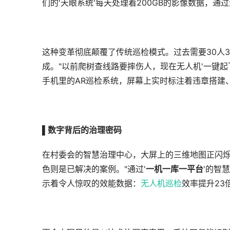
们的'天眼系统'每天处理着200GB的影像数据，通
这种变革彻底颠覆了传统巡检模式。过去需要30人
成。"以前爬树查线路要摔伤人，现在无人机'一键起
手机里的AR巡检系统，屏幕上实时标注着违章搭建
▌
数字背后的治理密码
在村委会的智慧治理中心，大屏上的三维地图正闪
色则是已解决的案例。"通过'
一机一库一平台
'的智
示着令人惊叹的效能数据：
无人机巡检
效率提升23