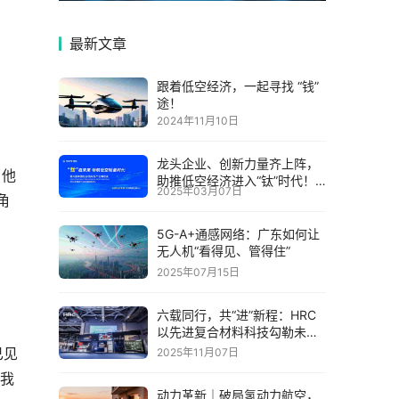
最新文章
跟着低空经济，一起寻找 “钱”
途！
2024年11月10日
龙头企业、创新力量齐上阵，
。他
助推低空经济进入“钛”时代！
2025年03月07日
第六届中国钛谷国际钛产业博
角
览会将于下月在宝鸡举
5G-A+通感网络：广东如何让
无人机“看得见、管得住”
2025年07月15日
六载同行，共“进”新程：HRC
以先进复合材料科技勾勒未来
出行新图景
已见
2025年11月07日
"我
动力革新｜破局氢动力航空，