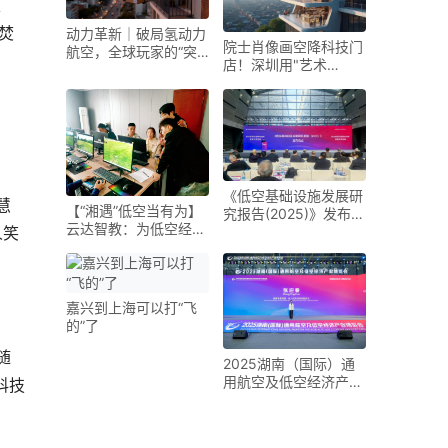
表
焚
动力革新｜破局氢动力
院士肖像画空降科技门
航空，全球玩家的“突
店！深圳用"艺术
围之路”
+AI"重新定义低空经济
《低空基础设施发展研
慧
【“湘遇”低空当有为】
究报告(2025)》发布
云达智教：为低空经济
未来五年是低空基础设
人笑
装上“人才引擎”
施建设的战略机遇期
嘉兴到上海可以打“飞
的”了
随
2025湖南（国际）通
用航空及低空经济产业
科技
博览会在长沙开幕