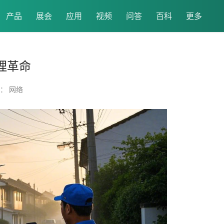
产品
展会
应用
视频
问答
百科
更多
理革命
： 网络