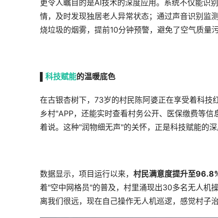
更令人瞩目的是AI技术的深度应用。系统不仅能识
情，及时发现独居老人异常状态；通过声音识别监测
烧垃圾的烟雾，提前10分钟预警，避免了空气质量
▌
科技赋能
的温暖底色
在古银杏树下，73岁的村民陈阿婆正在享受着科技
乡村"APP，还能实时查看村务公开、医保缴费等信
着说。这种"润物细无声"的关怀，正是科技赋能的
数据显示，项目运行以来，
村民满意度提升至96.8
着"空中网格员"的普及，村里涌现出30多名无人机
离我们很远，现在自己操作无人机巡逻，感觉村子治理