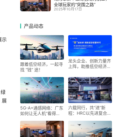
全球玩家的“突围之路”
2025年10月17日
产品动态
完
展示
龙头企业、创新力量齐
跟着低空经济，一起寻
上阵，助推低空经济进
找 “钱” 途！
入“钛”时代！第六届中
国钛谷国际钛产业博览
会将于下月在宝鸡举
，绿
，展
六载同行，共“进”新
5G-A+通感网络：广东
程：HRC以先进复合材
如何让无人机“看得
料科技勾勒未来出行新
见、管得住”
图景