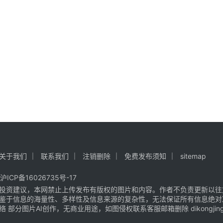
关于我们
联系我们
注销删除
免费发布须知
sitemap
沪ICP备16026735号-17
投资建议，本网禁止上传发布有版权的图片和内容。作者不负责更新以往
鉴于信息的海量性、多样性及信息来源的复杂性，无法保证所有信息绝对
片AI创作，无商业用途，如图侵权联系客服邮箱删除 dikongjingji@