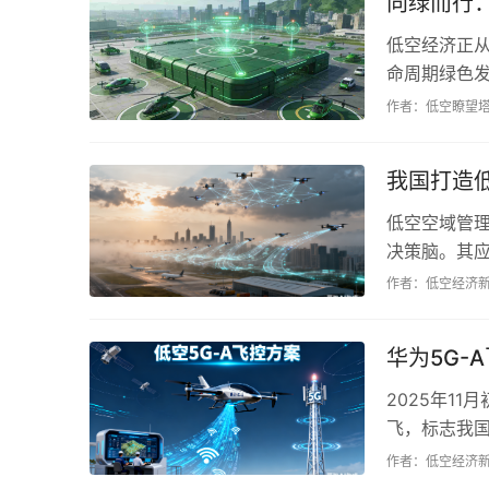
向绿而行：
低空经济正
命周期绿色
瓶颈，政策、
作者：低空瞭望
我国打造
低空空域管
决策脑。其
全等挑战，国
作者：低空经济
华为5G-
2025年1
飞，标志我
面临挑战，但
作者：低空经济