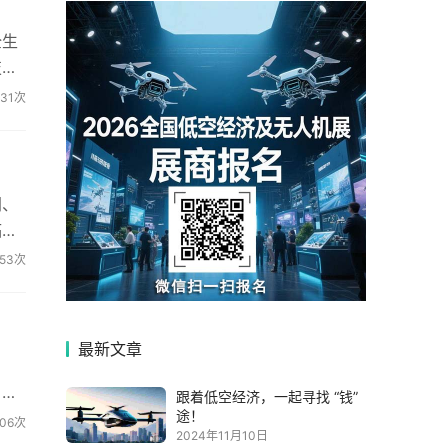
全生
技术
331次
网、
临安
53次
最新文章
，虽
跟着低空经济，一起寻找 “钱”
途！
606次
2024年11月10日