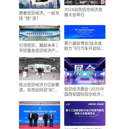
2024自贡低空经济发
跟着低空经济，一起寻
展大会举行
找 “钱” 途！
第六届钛博会|钛合金
引领低空，翼起未来 |
助力飞行汽车开启轻量
华控基金低空经济产业
化新时代
生态交流大会召开
抢占低空经济万亿新赛
低空经济展会-2025中
道，自贡如何迎“风”而
国西安国际低空经济展
上？
览会