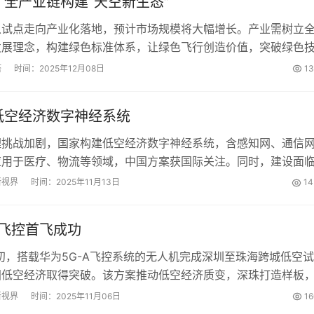
全产业链构建“天空新生态”
从试点走向产业化落地，预计市场规模将大幅增长。产业需树立
发展理念，构建绿色标准体系，让绿色飞行创造价值，突破绿色
市场、技术协同发力，实现高质量可持续发展 。...
塔
时间：2025年12月08日
1
低空经济数字神经系统
理挑战加剧，国家构建低空经济数字神经系统，含感知网、通信
应用于医疗、物流等领域，中国方案获国际关注。同时，建设面
家明确原则，将推动“低空普惠工程”。...
新视界
时间：2025年11月13日
14
A飞控首飞成功
1月初，搭载华为5G-A飞控系统的无人机完成深圳至珠海跨城低空试
国低空经济取得突破。该方案推动低空经济质变，深珠打造样板
未来低空经济有望从湾区走向全国。...
新视界
时间：2025年11月06日
1