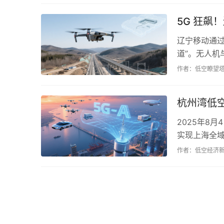
5G 狂飙
辽宁移动通过
道”。无人
共享激活通信
作者：低空瞭望
杭州湾低空
2025年8
实现上海全域
发展，为低空
作者：低空经济