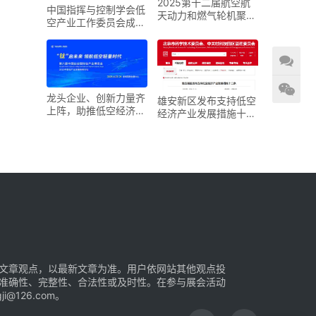
2025第十二届航空航
中国指挥与控制学会低
天动力和燃气轮机聚焦
空产业工作委员会成立
大会暨展览会
大会在京召开
龙头企业、创新力量齐
雄安新区发布支持低空
上阵，助推低空经济进
经济产业发展措施十二
入“钛”时代！第六届中
条
国钛谷国际钛产业博览
会将于下月在宝鸡举
文章观点，以最新文章为准。用户依网站其他观点投
准确性、完整性、合法性或及时性。在参与展会活动
126.com。