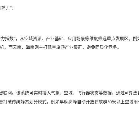
剂药方”：
潜力指数”，从空域资源、产业基础、应用场景等维度筛选重点发展区。例
机，而云南、海南则主打低空旅游产业集群，避免同质化竞争。
空智联网。该系统可实时接入气象、空域、飞行器状态等数据，通过
算法
AI
”更打破传统静态划分模式，例如早晚高峰自动开放建筑群
米以上空域用
50