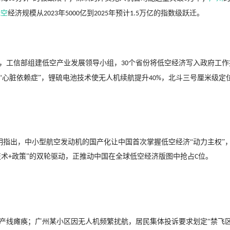
低空
经济规模从
年
亿到
年预计
万亿的指数级跃迁。
2023
5000
2025
1.5
，工信部组建低空产业发展领导小组，
个省份将低空经济写入政府工作
30
“心脏依赖症”，锂硫电池技术使无人机续航提升
，北斗三号厘米级定
40%
晓明指出，中小型航空发动机的国产化让中国首次掌握低空经济“动力主权”
技术
政策”的双轮驱动，正推动中国在全球低空经济版图中抢占
位。
+
C
产线瘫痪；广州某小区因无人机频繁扰航，居民集体投诉要求划定
“禁飞