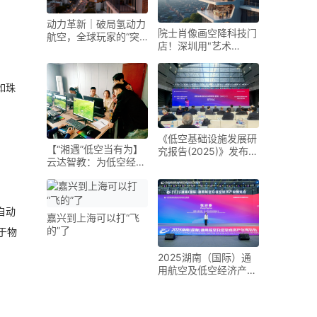
动力革新｜破局氢动力
院士肖像画空降科技门
航空，全球玩家的“突
店！深圳用"艺术
围之路”
+AI"重新定义低空经济
如珠
《低空基础设施发展研
【“湘遇”低空当有为】
究报告(2025)》发布
云达智教：为低空经济
未来五年是低空基础设
装上“人才引擎”
施建设的战略机遇期
自动
嘉兴到上海可以打“飞
的”了
于物
2025湖南（国际）通
用航空及低空经济产业
博览会在长沙开幕