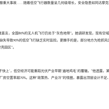
酿重大事故……随着低空飞行器数量呈几何级增长，安全隐患如同达摩克
微直言，全国
的无人机飞行仍处于“灰色地带”。她调研发现，现有空
80%
缺失导致
的低空飞行缺乏实时监控。更棘手的是，部分地方为抢抓风
90%
空壳园区”。
大干快上’，低空经济可能重蹈光伏产业早期‘遍地鸡毛’的覆辙。”他透露，
厂房空置率超
。这种“政策热、产业冷”的怪圈，暴露出顶层设计不足
70%