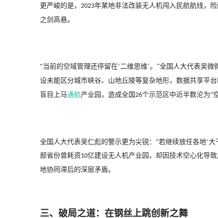
更严峻的是，
年某地非法改装无人机闯入民航航线，险
2023
之剑高悬。
“当前的空域管理还停留在‘二维思维’。”全国人大代表吴微
设未能区分城市峡谷、山地丘陵等复杂地形，数据共享平台
盲目上马
通航
产业园，造成全国
个示范区中近半数沦为“
26
全国人大代表吴仁彪的警示更为尖锐：
“若继续放任各地‘
部省份曾耗资
亿建设无人机产业园，却因技术空心化导致
10
地协同滞后的深层矛盾。
三、破局之道：在钢丝上跳创新之舞