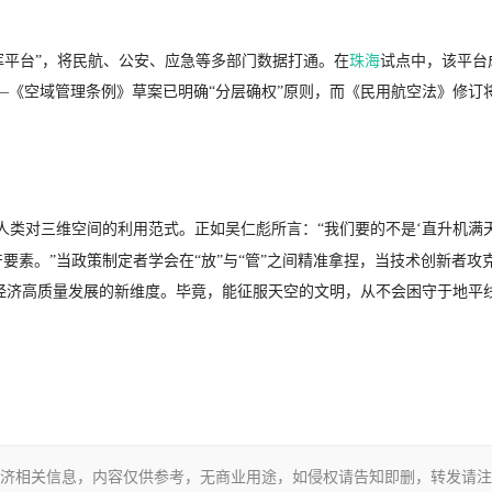
挥平台”，将民航、公安、应急等多部门数据打通。在
珠海
试点中，该平台
—《空域管理条例》草案已明确“分层确权”原则，而《民用航空法》修订
人类对三维空间的利用范式。正如吴仁彪所言：“我们要的不是‘直升机满
要素。”当政策制定者学会在“放”与“管”之间精准拿捏，当技术创新者攻
国经济高质量发展的新维度。毕竟，能征服天空的文明，从不会困守于地平
济相关信息，内容仅供参考，无商业用途，如侵权请告知即删，转发请注