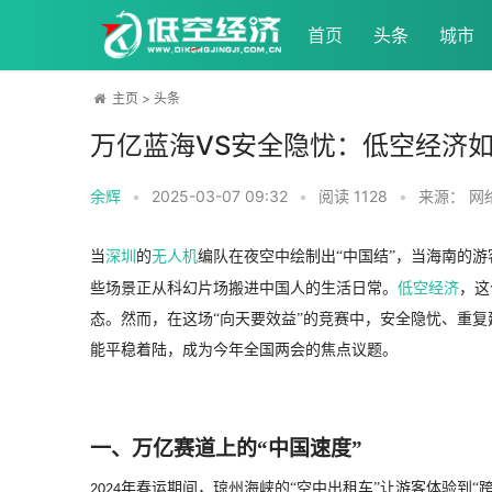
首页
头条
城市
主页
>
头条
万亿蓝海VS安全隐忧：低空经济如
余辉
•
2025-03-07 09:32
•
阅读
1128
•
来源： 网
当
深圳
的
无人机
编队在夜空中绘制出
“中国结”，当海南的游
些场景正从科幻片场搬进中国人的生活日常。
低空经济
，这
态。然而，在这场“向天要效益”的竞赛中，安全隐忧、重
能平稳着陆，成为今年全国两会的焦点议题。
一、万亿赛道上的
“中国速度”
年春运期间，琼州海峡的“空中出租车”让游客体验到“
2024