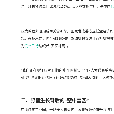
光直升机预约量同比激增
……这些数据背后，是中国
150%
政策的强力驱动成为关键引擎。国家发改委成立低空经济司
告。在技术端，国产
航空发动机的突破让直升机摆脱
AES100
为
低空飞行
编织起“天罗地网”。
“我们正在见证航空工业的‘电车时刻’。”全国人大代表单
飞控系统的迭代速度已超越传统航空器研发周期。这种“
AI
二、野蛮生长背后的
“空中雷区”
在浙江某工业园，一场无人机失控事故曾导致价值千万的生