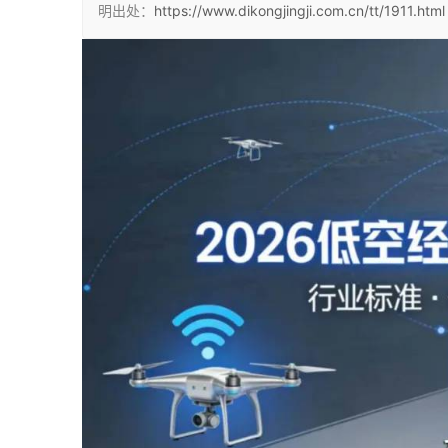
明出处：
https://www.dikongjingji.com.cn/tt/1911.html