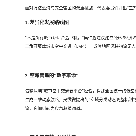
面对万亿蓝海与安全雷区的双重挑战，代表委员们开出
“三
差异化发展路线图
1. 
“不是所有城市都适合造飞机。”吴仁彪建议建立“低空经济
三角可聚焦城市空中交通（
），成渝地区深耕物流无人
UAM
空域管理的“数字革命”
2. 
借鉴深圳
“城市空中交通云平台”经验，构建全国统一的低
生成三维动态航路。吴微微提出的“空域分类动态调整机制
流，夜间则转为应急救援通道。