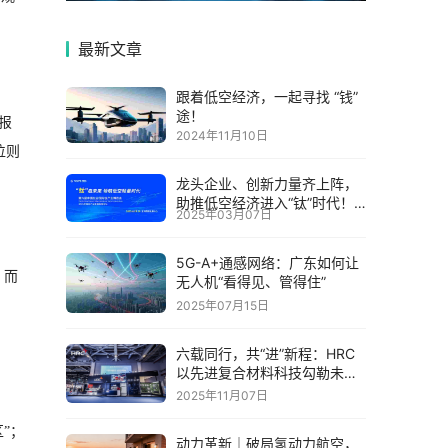
最新文章
跟着低空经济，一起寻找 “钱”
途！
报
2024年11月10日
位则
龙头企业、创新力量齐上阵，
助推低空经济进入“钛”时代！
2025年03月07日
第六届中国钛谷国际钛产业博
览会将于下月在宝鸡举
5G-A+通感网络：广东如何让
，而
无人机“看得见、管得住”
2025年07月15日
六载同行，共“进”新程：HRC
以先进复合材料科技勾勒未来
出行新图景
2025年11月07日
区”；
动力革新｜破局氢动力航空，