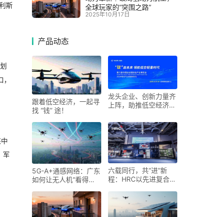
利斯
全球玩家的“突围之路”
2025年10月17日
产品动态
域划
口，
龙头企业、创新力量齐
跟着低空经济，一起寻
上阵，助推低空经济进
找 “钱” 途！
入“钛”时代！第六届中
国钛谷国际钛产业博览
会将于下月在宝鸡举
某中
、军
六载同行，共“进”新
5G-A+通感网络：广东
程：HRC以先进复合材
如何让无人机“看得
料科技勾勒未来出行新
见、管得住”
图景