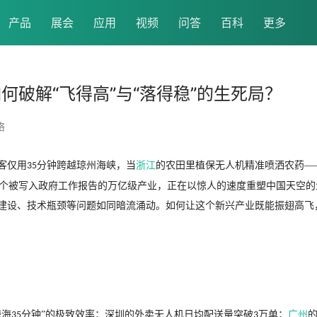
产品
展会
应用
视频
问答
百科
更多
何破解“飞得高”与“落得稳”的生死局？
络
客仅用
分钟跨越琼州海峡，当
浙江
的农田里植保无人机精准喷洒农药—
35
个被写入政府工作报告的万亿级产业，正在以惊人的速度重塑中国天空的
复建设、技术瓶颈等问题如同暗流涌动。如何让这个新兴产业既能振翅高飞
跨海
分钟”的极致效率；深圳的外卖无人机日均配送量突破
万单；
广州
35
3