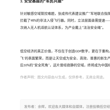
安全基座的“军民共建”
3. 
针对敏感空域管控难题，张成伟代表建议推广
“军地联合指
拦截了
的非法入侵飞行器。同时，立法层面亟需提速—
98%
次纳入无人机适航认证体系，为产业戴上“法治安全绳”。
低空经济的真正价值，不仅在于创造
数字，更在于重构
GDP
飞’的表面繁荣，而是让天空成为安全、高效、普惠的新生产
后
的“安全死角”，这片曾经寂静的空域，终将成为中
10%
作者声明：图文内容由AI生成，仅供参考，无商业用途。
发布者：余辉，欢迎各大媒体和自媒体，注册投稿低空经