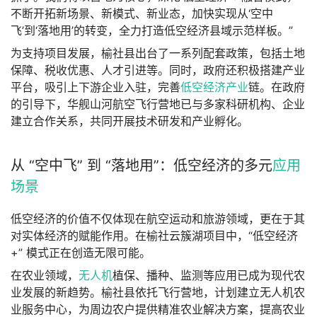
不断开拓新场景、新模式、新业态，加快实现从‘空中
飞’到‘落地用’的转变，全力打造低空经济县域示范样板。”
为支持项目发展，榆社县出台了一系列配套政策，包括土地
保障、税收优惠、人才引进等。同时，政府还积极搭建产业
平台，吸引上下游企业入驻，完善
低空经济产业
链。在政府
的引导下，华舰山河航空飞行营地已与多家科研机构、企业
建立合作关系，共同开展技术研发和产业孵化。
从 “空中飞” 到 “落地用”：低空经济的多元
应用
场景
低空经济的价值不仅体现在航空运动和旅游领域，更在于其
对实体经济的赋能作用。在榆社云簇湖项目中，“低空经济 
+” 模式正在创造无限可能。
在农业领域，
无人机
植保、播种、监测等应用已成为现代农
业发展的新趋势。榆社县依托飞行营地，计划建立无人机农
业服务中心，为周边农户提供精准农业解决方案，提高农业