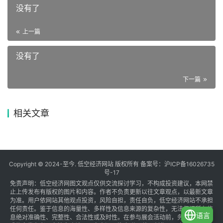
没有了
上一篇
没有了
下一篇
相关文章
Copyright © 2024-至今. 低空经济网站 版权所有 备案号：
沪ICP备16026735
号-17
免责声明：低空经济网图文观点仅供交流探讨学习，不构成投资建议，本网禁
止上传发布有版权的图片和内容。作者不负责更新以往文章观点，以最新文章
为准。用户依网站其他观点投资，风险自担，责任自负，低空经济网站不承担
任何责任。鉴于信息的海量性、多样性及信息来源的复杂性，无法保证所有信
语言
息绝对准确性、完整性、合法性或及时性。在参与展会活动前，务必与组织方