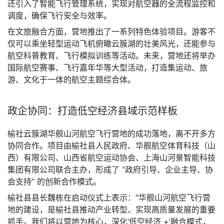
还引入了智能飞行管理系统，实现对航空器的全流程监控和
调度，确保飞行安全与效率。
在文旅融合方面，营地推出了一系列特色体验项目。游客不
仅可以乘坐轻型运动飞机俯瞰云簇湖的壮美风光，还能参与
航空科普教育、飞行模拟训练等活动。未来，营地还将举办
国际航空赛事、飞行嘉年华等大型活动，打造集运动、旅
游、文化于一体的航空主题综合体。
政企协同：打造低空经济县域示范样板
榆社云簇湖华舰山河航空飞行营地的成功落地，离不开多方
协同合作。项目由榆社县人民政府、华舰航空体育科技（山
西）有限公司、山西省航空运动协会、上海山河景智能科技
集团有限公司联合主办，形成了 “政府引导、企业主导、协
会支持” 的创新合作模式。
榆社县县长魏栋在启动仪式上表示：“华舰山河航空飞行营
地的建设，是榆社县推动产业转型、实现高质量发展的重要
抓手。我们将以营地为核心，深化‘低空经济 +’融合模式，