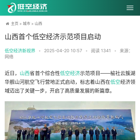
主页
>
城市
>
山西
山西首个低空经济示范项目启动
低空经济新视界
•
2025-04-20 10:57
•
阅读
1341
•
来源：
网络
近日，
山西
省首个综合性
低空经济
示范项目——榆社云簇湖
华舰山河航空飞行营地正式启动，标志着山西在
低空
经济领
域迈出了关键一步，开启了高质量发展的新篇章。