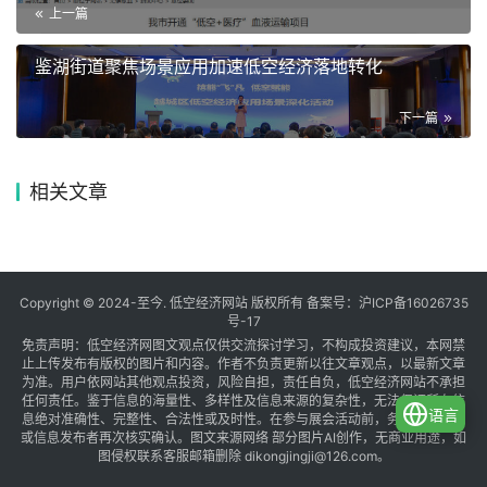
上一篇
鉴湖街道聚焦场景应用加速低空经济落地转化
下一篇
相关文章
Copyright © 2024-至今. 低空经济网站 版权所有 备案号：
沪ICP备16026735
号-17
免责声明：低空经济网图文观点仅供交流探讨学习，不构成投资建议，本网禁
止上传发布有版权的图片和内容。作者不负责更新以往文章观点，以最新文章
为准。用户依网站其他观点投资，风险自担，责任自负，低空经济网站不承担
任何责任。鉴于信息的海量性、多样性及信息来源的复杂性，无法保证所有信
语言
息绝对准确性、完整性、合法性或及时性。在参与展会活动前，务必与组织方
或信息发布者再次核实确认。图文来源网络 部分图片AI创作，无商业用途，如
图侵权联系客服邮箱删除 dikongjingji@126.com。