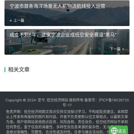
宁波市首条海洋场景无人机物流航线投入运营
上一篇
成立不到6年，这家宁波企业成低空安全赛道“黑马”
下一篇
相关文章
Copyright © 2024-至今. 低空经济网站 版权所有 备案号：
沪ICP备16026735
号-17
免责声明：低空经济网图文观点仅供交流探讨学习，不构成投资建议，本网禁
止上传发布有版权的图片和内容。作者不负责更新以往文章观点，以最新文章
为准。用户依网站其他观点投资，风险自担，责任自负，低空经济网站不承担
任何责任。鉴于信息的海量性、多样性及信息来源的复杂性，无法保证所有信
语言
息绝对准确性、完整性、合法性或及时性。在参与展会活动前，务必与组织方