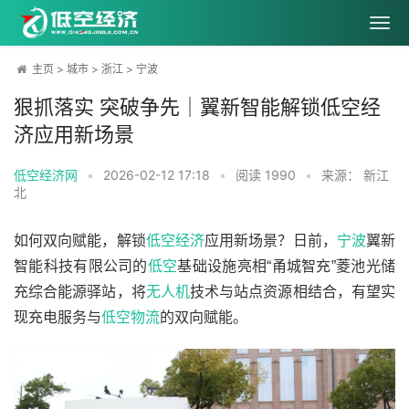
主页
>
城市
>
浙江
>
宁波
狠抓落实 突破争先｜翼新智能解锁低空经
济应用新场景
低空经济网
•
2026-02-12 17:18
•
阅读
1990
•
来源： 新江
北
如何双向赋能，解锁
低空经济
应用新场景？日前，
宁波
翼新
智能科技有限公司的
低空
基础设施亮相“甬城智充”菱池光储
充综合能源驿站，将
无人机
技术与站点资源相结合，有望实
现充电服务与
低空物流
的双向赋能。