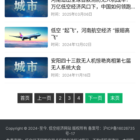
万亿低空经济风口下，中国如何领跑
全球救援革命？
时间：2025年03月06日
低空 “起飞”，河南航空经济 “振翅高
飞”
时间：2024年12月02日
安阳四十三款无人机惊艳亮相第七届
无人系统大会
时间：2024年11月16日
首页
上一页
2
3
4
下一页
末页
Copyright © 2024-至今. 低空经济网站 版权所有 备案号：
沪ICP备16026735
号-17