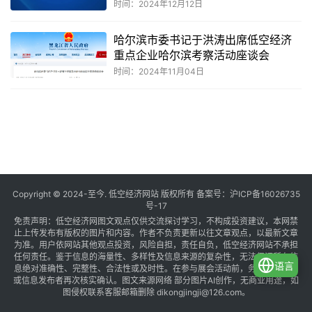
时间：2024年12月12日
哈尔滨市委书记于洪涛出席低空经济
重点企业哈尔滨考察活动座谈会
时间：2024年11月04日
共
1
页
4
条
Copyright © 2024-至今. 低空经济网站 版权所有 备案号：
沪ICP备16026735
号-17
免责声明：低空经济网图文观点仅供交流探讨学习，不构成投资建议，本网禁
止上传发布有版权的图片和内容。作者不负责更新以往文章观点，以最新文章
为准。用户依网站其他观点投资，风险自担，责任自负，低空经济网站不承担
任何责任。鉴于信息的海量性、多样性及信息来源的复杂性，无法保证所有信
语言
息绝对准确性、完整性、合法性或及时性。在参与展会活动前，务必与组织方
或信息发布者再次核实确认。图文来源网络 部分图片AI创作，无商业用途，如
图侵权联系客服邮箱删除 dikongjingji@126.com。