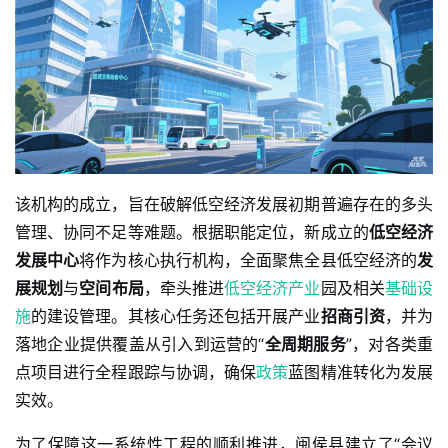
该机构的成立，旨在破解低空经济发展初期普遍存在的多头
管理、协同不足等难题。根据职能定位，新成立的
低空经济
发展中心
将作为核心执行机构，全面聚焦全县低空经济的
发
展规划
与
空间布局
，牵头推进
低空经济产业
园及相关
基础设
施
的建设管理。其核心任务还包括开展产业
招商引资
，并为
落地企业提供覆盖从引入到运营的“
全周期服务
”，对各类重
点项目进行全程跟踪与协调，确保
政策
蓝图精准转化为发展
实效。
为了保障这一系统性工程的顺利推进，闽侯县建立了“会议