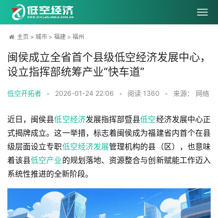
主页
>
城市
>
福建
>
福州
闽侯成立全省首个县级低空经济发展中心，
设立指挥部统筹产业“快车道”
低空开拓者
•
2026-01-24 22:06
•
阅读
1360
•
来源： 网络
近日，闽侯县
低空经济
发展指挥部暨县
低空
经济发展中心正
式揭牌成立。这一举措，标志着闽侯成为福建省内首个在县
级层面设立专职
低空经济发展
管理机构的县（区），也意味
着该县
低空产业
的规划落地、资源整合与创新赋能工作迈入
系统性推进的全新阶段。