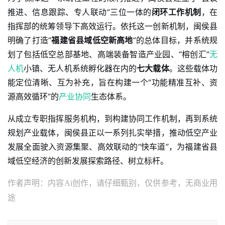
推进、信息跟踪、专人联动”三位一体的
闭环工作机制
，在
指挥部的统筹领导下高效运行。依托这一创新机制，闽侯县
明确了打造“
福建省县域低空新高地
”的总体目标，并系统规
划了包括低空总部基地、高端装备智造产业园、“榕创汇”
无
人机
小镇、无人机系统孵化器在内的
七大载体
。这些载体功
能定位清晰、互为补充，旨在构建一个“功能精准互补、资
源高效循环”的
产业协同
生态体系。
从成立专职指挥服务机构，到构建协同工作机制，再到系统
规划产业载体，闽侯县正以一系列扎实举措，推动低空产业
发展全面驶入资源集聚、高效联动的“快车道”，为福建省县
域低空经济的创新发展探索路径、树立标杆。
作者声明：内容Ai创作，请仔细甄别，仅供参考，无商业用
途