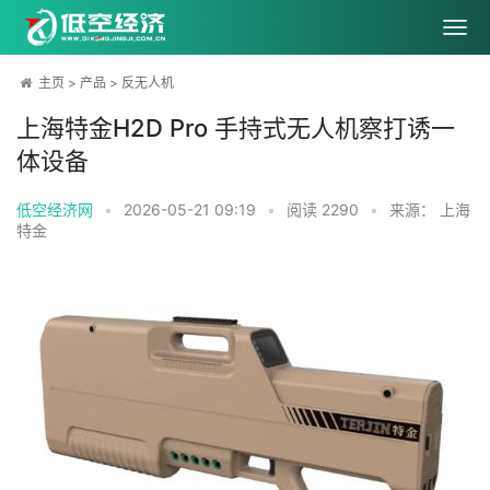
主页
>
产品
>
反无人机
上海特金H2D Pro 手持式无人机察打诱一
体设备
低空经济网
•
2026-05-21 09:19
•
阅读
2290
•
来源： 上海
特金